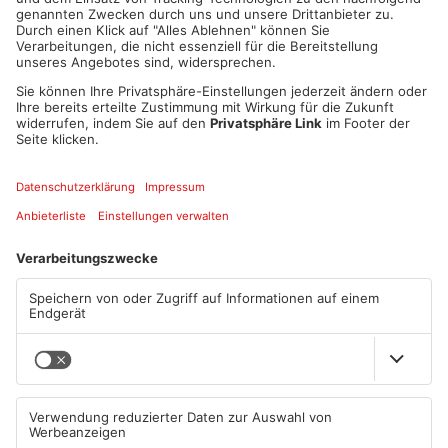
Dienstgruppenleiter der Stadtpolizei Hanau Joel Schmidt:
00:13
PLAY
MUTE
Artikel teilen
ANZEIGE
Mehr aus Main-