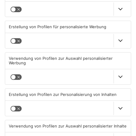
Kinzig-Kreis
TOPNEWS
TOPNEWS
Großkrotzenburger Randale-
Mann schießt in Neuberg mit
Pfauen noch nicht
Schreckschusswaffe auf
eingefangen
Busfahrer
09.08.2026, 08:54 UHR IN MAIN-
07.08.2026, 07:12 UHR IN MAIN-
KINZIG-KREIS
KINZIG-KREIS