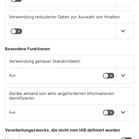
Wohnhausbrand in Maintal:
Gute Nachrichten für Pendler
Zwei Menschen verletzt
im Main-Kinzig-Kreis und in
Hanau
06.08.2026, 15:42 UHR IN MAIN-
06.08.2026, 11:33 UHR IN MAIN-
KINZIG-KREIS
KINZIG-KREIS