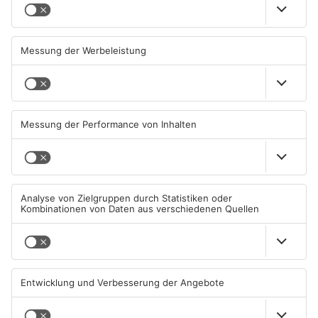
Schwerer Unfall zwischen
Ausstellung in Bruchköbel
Langenselbolder Dreieck und
zum Thema "Wasser im
Hanauer Kreuz
Klimawandel"
07.08.2026, 07:07 UHR IN MAIN-
07.08.2026, 05:00 UHR IN MAIN-
KINZIG-KREIS
KINZIG-KREIS