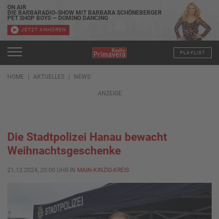
ON AIR
DIE BARBARADIO-SHOW MIT BARBARA SCHÖNEBERGER
PET SHOP BOYS — DOMINO DANCING
JETZT ANHÖREN
PLAYLIST
HOME
AKTUELLES
NEWS
ANZEIGE
Die Stadtpolizei Hanau bewacht
Weihnachtsgeschenke
21.12.2024, 20:00 UHR IN
MAIN-KINZIG-KREIS