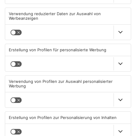
Feuerwehreinsatz in
Babenhausen fordert mehr
Münster: Defekter Traktor
Schutz für Fußgänger
verursacht Feldbrand
06.08.2026, 11:36 UHR IN KREIS
05.08.2026, 16:32 UHR IN KREIS
DARMSTADT-DIEBURG
DARMSTADT-DIEBURG
Regionalprojekt "Ich lebe und
Mann aus dem Kreis
arbeite in Schaafheim" endet
Darmstadt-Dieburg gewinnt
2,8 Millionen Euro
05.08.2026, 06:58 UHR IN KREIS
04.08.2026, 09:24 UHR IN KREIS
DARMSTADT-DIEBURG
DARMSTADT-DIEBURG