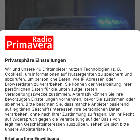
DIEBURG.
In Dieburg hat ein Unbekannter versucht, eine
Spielhalle auszurauben. Wie die Polizei heute mitteilt, bedrohte
der Täter am Dienstagmorgen eine Mitarbeiterin mit einem
Messer. Die Frau konnte ihn mit einem lauten Hilfeschrei
verjagen. Ein Gast alarmierte sofort die Polizei – die Fahndung
nach dem Unbekannten verlief aber ohne Erfolg.
Artikel teilen