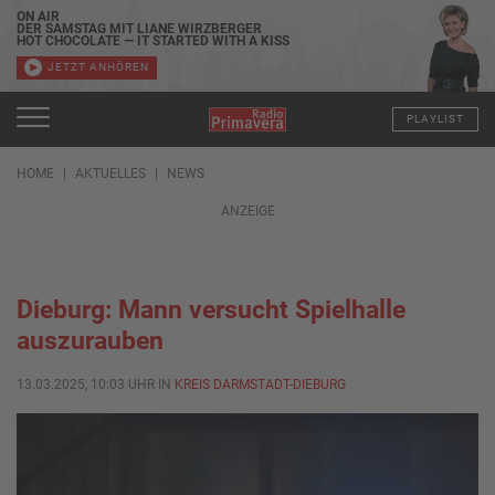
ON AIR
DER SAMSTAG MIT LIANE WIRZBERGER
HOT CHOCOLATE — IT STARTED WITH A KISS
JETZT ANHÖREN
PLAYLIST
HOME
AKTUELLES
NEWS
ANZEIGE
Dieburg: Mann versucht Spielhalle
auszurauben
13.03.2025, 10:03 UHR IN
KREIS DARMSTADT-DIEBURG