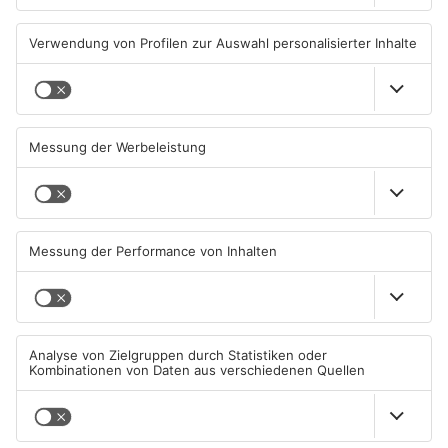
Bienen verbinden
Groß-Umstadt: Neuer
Fachbereiche am Campus
Bauabschnitt für
Dieburg
Trinkwasserleitung
31.07.2026, 14:47 UHR IN KREIS
28.07.2026, 06:46 UHR IN KREIS
DARMSTADT-DIEBURG
DARMSTADT-DIEBURG