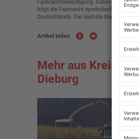
Fastnachtsbeerdigung. Dabei blickt der 
trägt die Fastnacht symbolisch zu Grabe. 
Deutschlands. Die nächste Kampagne be
Artikel teilen
Mehr aus Kreis Da
Dieburg