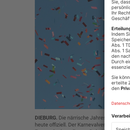
DIEBURG.
Die närrische Jahreszeit ist se
heute offiziell. Der Karnevalverein verab