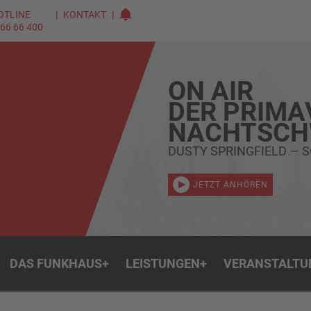
OTLINE
KONTAKT
 66 66 400
ON AIR
DER PRIMA
NACHTSC
DUSTY SPRINGFIELD — 
JETZT ANHÖREN
DAS FUNKHAUS
+
LEISTUNGEN
+
VERANSTALTU