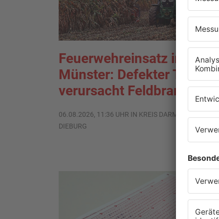
Feuerwehreinsatz in
Münster: Defekter Traktor
verursacht Feldbrand
06.08.2026, 11:36 UHR IN KREIS DARMSTADT-
DIEBURG