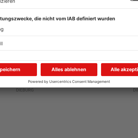
Bienen verbinden
G
Fachbereiche am Campus
B
o
Dieburg
T
31.07.2026, 14:47 UHR IN KREIS DARMSTADT-
28
DIEBURG
D