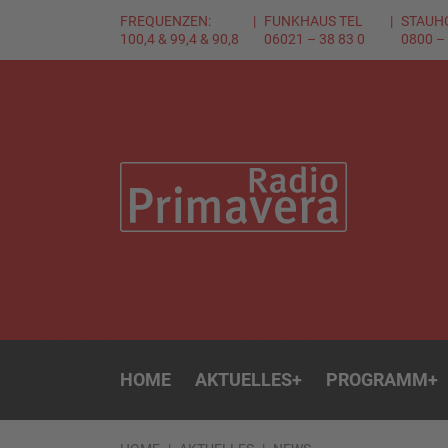
FREQUENZEN:
FUNKHAUS TEL
STAUH
100,4 & 99,4 & 90,8
06021 – 38 83 0
0800 –
HOME
AKTUELLES
+
PROGRAMM
+