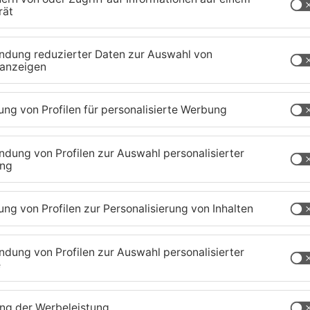
Verein auf die vergangene Kampagne zurück und
Der Dieburger Karnevalverein gilt als der größte
ginnt wieder am 11. November.
rmstadt-