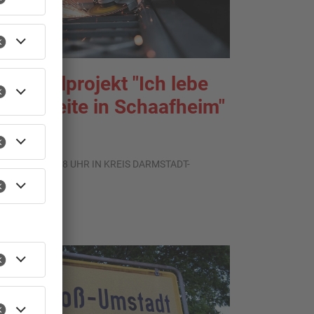
egionalprojekt "Ich lebe
nd arbeite in Schaafheim"
ndet
.08.2026, 06:58 UHR IN KREIS DARMSTADT-
IEBURG