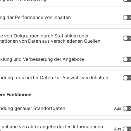
Babenhausen fordert mehr
R
Schutz für Fußgänger
u
e
05.08.2026, 16:32 UHR IN KREIS DARMSTADT-
05
DIEBURG
D