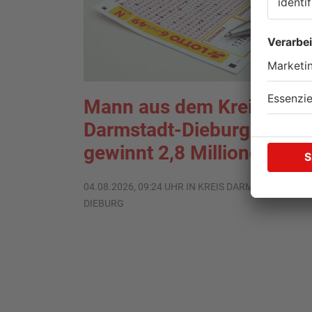
Mann aus dem Kreis
Darmstadt-Dieburg
gewinnt 2,8 Millionen Eur
04.08.2026, 09:24 UHR IN KREIS DARMSTADT-
DIEBURG