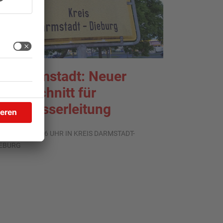
roß-Umstadt: Neuer
auabschnitt für
rinkwasserleitung
.07.2026, 06:46 UHR IN KREIS DARMSTADT-
IEBURG