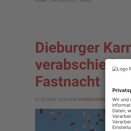
HOME
AKTUELLES
NEWS
Dieburger Kar
verabschiedet 
Fastnacht
21.02.2026, 10:30 UHR IN
KREIS DARMSTADT-DIEB