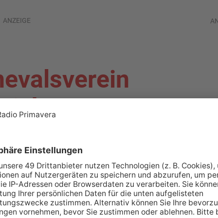
ANZEIGE
A
nevalsverein
sich von
URG