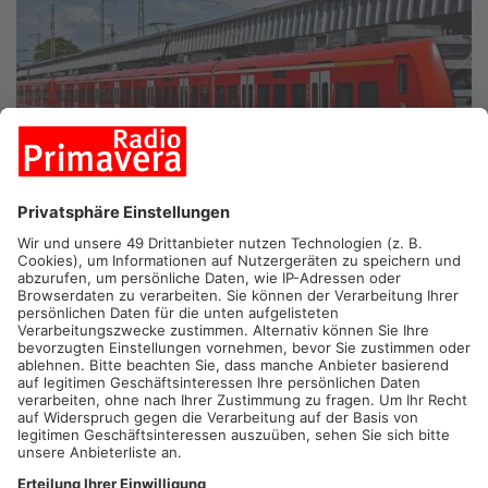
DIETZENBACH/RÖDERMARK.
In Dietzenbach geht es heute
einmal mehr um eine mögliche Verlängerung der S-Bahn nach
Rödermark. Die AfD hat beantragt, dass die Stadtverordneten
sich dafür aussprechen. Forderungen, die S-Bahn nach
Rödermark-Urberach zu verlängern, gibt es bereits seit
Jahrzehnten. Vor sechs Jahren hatten die Dietzenbacher
Grünen einen ähnlichen Antrag eingereicht. Positive
Reaktionen von Seiten der Bahn gibt es bislang keine.
Artikel teilen