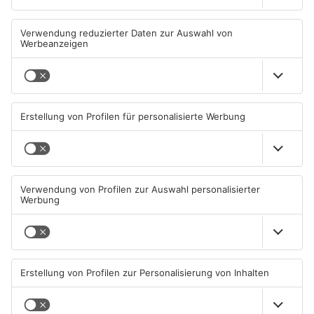
Wasserrohrbruch in
Einbruch ins Seligenstädter
Offenbach - mehrere Keller
Jugendzentrum scheitert
geflutet
08.08.2026, 15:18 UHR IN KREIS
06.08.2026, 13:56 UHR IN KREIS
OFFENBACH
OFFENBACH
Trinkwasserbrunnen in
Senior vor Offenbacher Bank
Obertshausen mit Keimen
abgelenkt und bestohlen
belastet
06.08.2026, 06:45 UHR IN KREIS
05.08.2026, 13:42 UHR IN KREIS