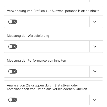
OFFENBACH
OFFENBACH
Igel verursacht
Hier brauchen Autofahrer in
Polizeieinsatz in Mühlheimer
Rodgau jetzt mehr Geduld
Supermarkt
04.08.2026, 07:54 UHR IN KREIS
04.08.2026, 06:47 UHR IN KREIS
OFFENBACH
OFFENBACH