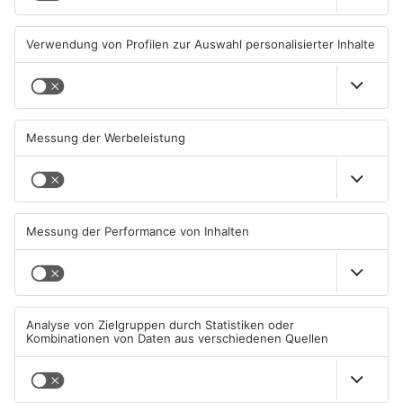
05.08.2026, 13:42 UHR IN KREIS
04.08.2026, 07:54 UHR IN KREIS
OFFENBACH
OFFENBACH
Hier brauchen Autofahrer in
IHK registriert mehr
Rodgau jetzt mehr Geduld
Unternehmensgründungen
im Kreis Offenbach
04.08.2026, 06:47 UHR IN KREIS
04.08.2026, 06:41 UHR IN KREIS
OFFENBACH
OFFENBACH