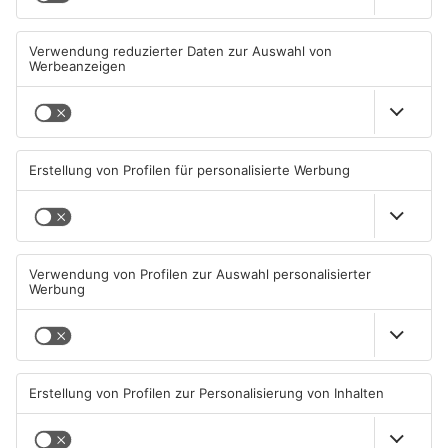
Einbruch ins Seligenstädter
Trinkwasserbrunnen in
Jugendzentrum scheitert
Obertshausen mit Keimen
belastet
06.08.2026, 13:56 UHR IN KREIS
06.08.2026, 06:45 UHR IN KREIS
OFFENBACH
OFFENBACH
Senior vor Offenbacher Bank
Igel verursacht
abgelenkt und bestohlen
Polizeieinsatz in Mühlheimer
Supermarkt