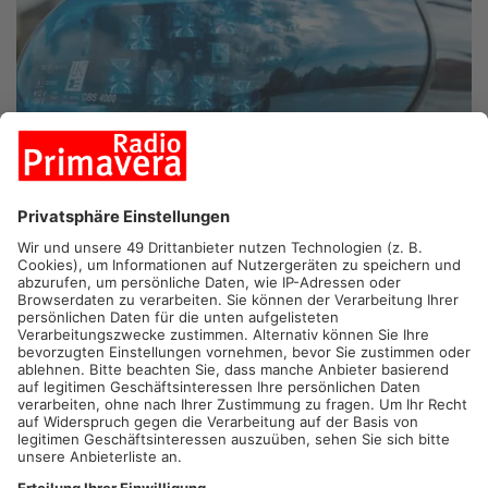
DIETZENBACH.
Mit fast zwei Promille hat ein 24-Jähriger in
Dietzenbach offenbar grundlos einen Passanten mit einer
Reizgaspistole attackiert. Der junge Mann soll heute früh auf
einen 22-Jährigen losgegangen sein, der auf seinen Fahrdienst
wartete. Nach einem kurzen Gespräch schoss er dem Mann
plötzlich ins Gesicht. Das Opfer kam mit gereizten Augen und
Hautrötungen davon – der mutmaßliche Angreifer wurde kurz
darauf festgenommen. Wieso der 22-Jährige angegriffen wurde
und ob sich Täter und Opfer kannten, ermittelt jetzt die Polizei.