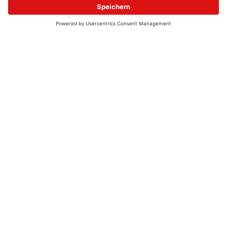
© 2026 - UKW-Frequenzen 100,4 & 99,4 & 90,8 | DAB+ | Alexa
Allgemeine Kontaktnummer
06021 – 38 83 0