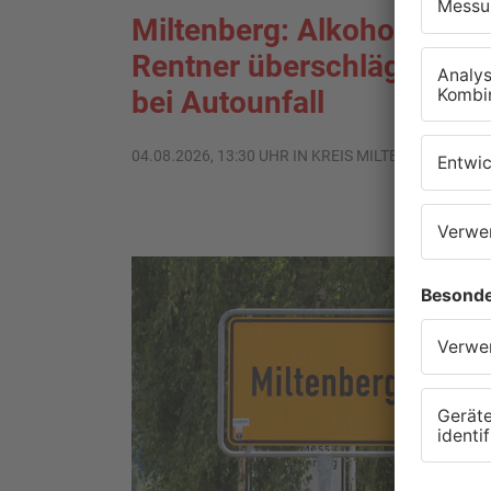
Miltenberg: Alkoholisierte
Rentner überschlägt sich
bei Autounfall
04.08.2026, 13:30 UHR IN KREIS MILTENBERG