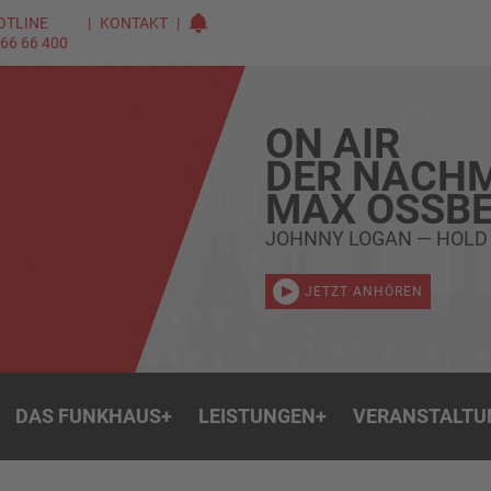
OTLINE
KONTAKT
 66 66 400
ON AIR
DER NACHM
MAX OSSBE
JOHNNY LOGAN — HOLD
JETZT ANHÖREN
DAS FUNKHAUS
+
LEISTUNGEN
+
VERANSTALTU