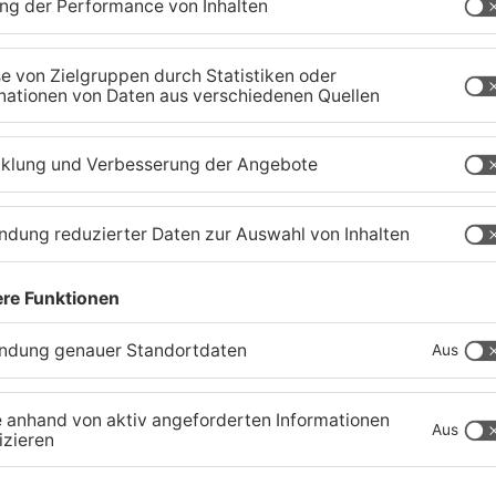
r
Zustand des Faulbacher
S
Gemeindewaldes soll
T
erfasst werden
M
04.08.2026, 06:33 UHR IN KREIS MILTENBERG
01