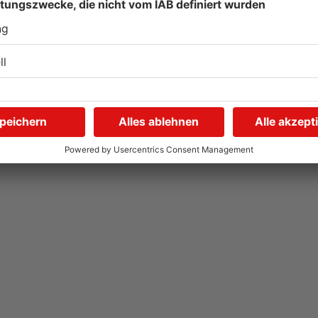
Autofahrerin mit drei
E
Promille in Eichenbühl
S
gestoppt
A
V
31.07.2026, 11:45 UHR IN KREIS MILTENBERG
31