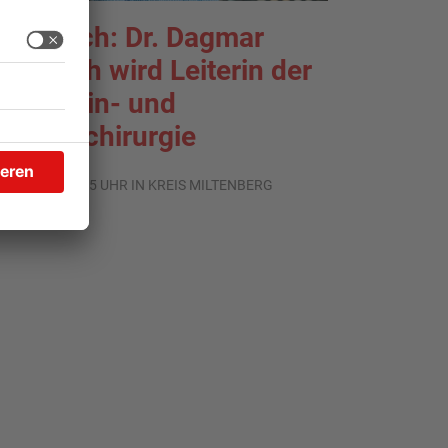
rlenbach: Dr. Dagmar
ohlbach wird Leiterin der
llgemein- und
iszeralchirurgie
.07.2026, 11:35 UHR IN KREIS MILTENBERG