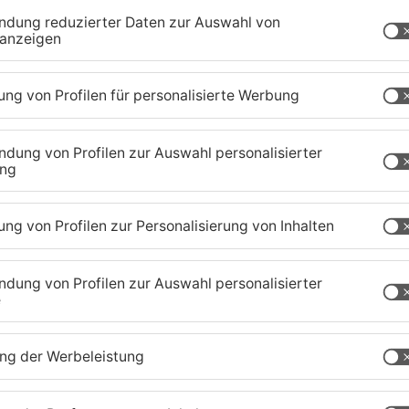
em Zusammenprall nur noch Schrott.
tenberg