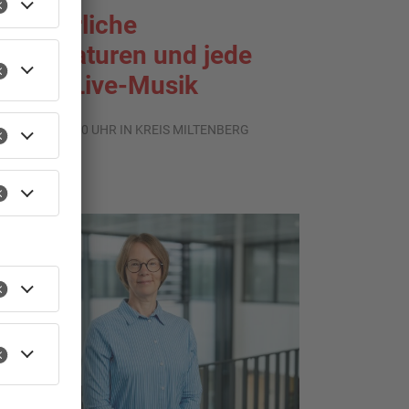
ommerliche
emperaturen und jede
enge Live-Musik
.08.2026, 21:20 UHR IN KREIS MILTENBERG