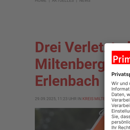
HOME
AKTUELLES
NEWS
Drei Verletzte 
Miltenberger S
Erlenbach
29.09.2025, 11:23 UHR IN
KREIS MILTENBERG