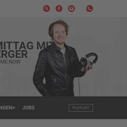
ITTAG MIT
RGER
 ME NOW
NGEN
+
JOBS
PLAYLIST