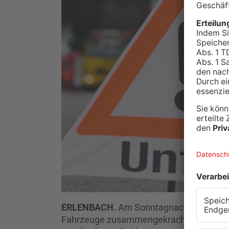
ERLENBACH.
Am Sonntagnachmittag sind
Fahrzeuge zusammengekracht. Dabei wur