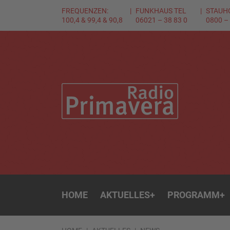
FREQUENZEN:
FUNKHAUS TEL
STAUH
100,4 & 99,4 & 90,8
06021 – 38 83 0
0800 –
HOME
AKTUELLES
+
PROGRAMM
+