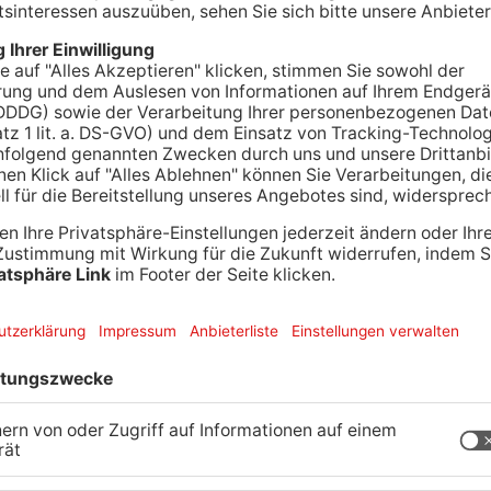
 auf der Miltenberger Straße bei Erlenbach zwei
den drei Menschen verletzt und kamen ins