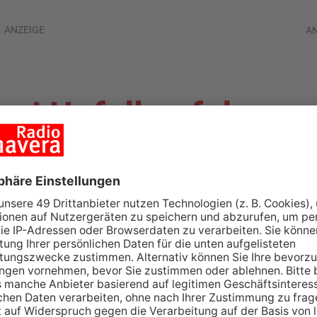
ANZEIGE
A
bei Unfall auf der
traße bei