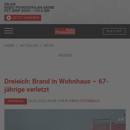
ON AIR
RADIO PRIMAVERA AM ABEND
PET SHOP BOYS — ITS A SIN
JETZT ANHÖREN
PLAYLIST
HOME
AKTUELLES
NEWS
ANZEIGE
Dreieich: Brand in Wohnhaus – 67-
jährige verletzt
28.03.2026, 09:48 UHR IN
KREIS OFFENBACH
TOPNEWS