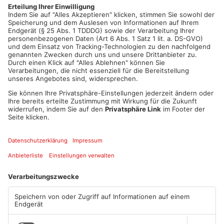
Die Gemeinde bittet Friedhofsbesucher deshalb, verdächtige
Personen zu melden.
Artikel teilen
ANZEIGE
Mehr aus
Primaveraland
TOPNEWS