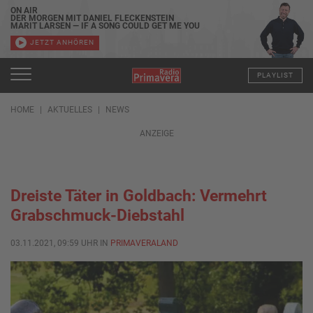
ON AIR
DER MORGEN MIT DANIEL FLECKENSTEIN
MARIT LARSEN — IF A SONG COULD GET ME YOU
JETZT ANHÖREN
PLAYLIST
HOME
AKTUELLES
NEWS
ANZEIGE
Dreiste Täter in Goldbach: Vermehrt
Grabschmuck-Diebstahl
03.11.2021, 09:59 UHR IN
PRIMAVERALAND