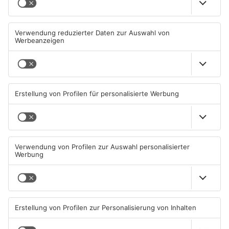
Müll wird in Kreisen
Schwimmbäder im
Aschaffenburg und
Primaveraland weisen teils
Miltenberg früher abgeholt
erhebliche Mängel auf
07.08.2026, 09:25 UHR IN
06.08.2026, 06:37 UHR IN
PRIMAVERALAND
PRIMAVERALAND
TOPNEWS
TOPNEWS