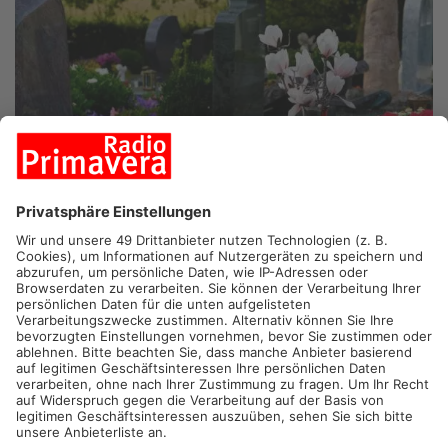
GOLDBACH.
Nach dreisten Diebstählen auf den Friedhöfen in
Goldbach, bittet die Gemeinde um Hinweise. Vermehrt
meldeten Bürger hier in letzter Zeit, dass von verschiedenen
Gräbern Grabschmuck gestohlen wurde.
Dieses Verhalten wider
spricht nicht nur den Bestimmungen
der Friedhofssatzung des Marktes Goldbach, sondern beweist
eine
rücksichtslose und pietätlose Geisteshaltung der Täter, heißt
es aus dem Rathaus.