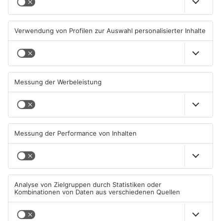
Waldbrandgefahr im
Brände in Seligenstadt,
Primaveraland bleibt
Waldaschaff und zwischen
weiterhin sehr hoch
Hanau und Kahl
06.08.2026, 06:34 UHR IN
05.08.2026, 06:36 UHR IN
PRIMAVERALAND
PRIMAVERALAND
TOPNEWS
Gewässer im Primaveraland
Kliniken im Primaveraland
leiden unter Trockenheit
melden mehr Patienten
durch Hitze
04.08.2026, 15:07 UHR IN
04.08.2026, 07:50 UHR IN
PRIMAVERALAND
PRIMAVERALAND