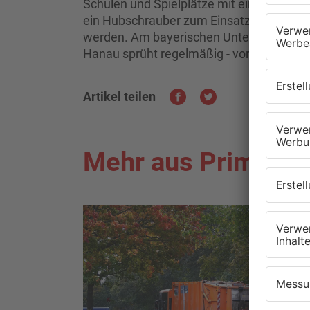
Schulen und Spielplätze mit einem biolog
ein Hubschrauber zum Einsatz, während 
werden. Am bayerischen Untermain gibt 
Hanau sprüht regelmäßig - vor allem an Ki
Artikel teilen
Mehr aus Primaver