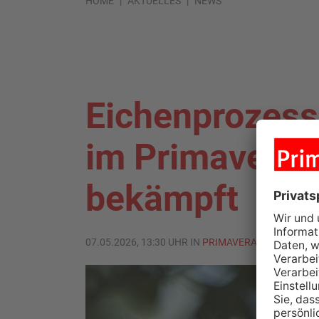
HOME
AKTUELLES
NEWS
Eichenprozess
im Primaverala
bekämpft
07.05.2026, 13:30 UHR IN
PRIMAVERALAND