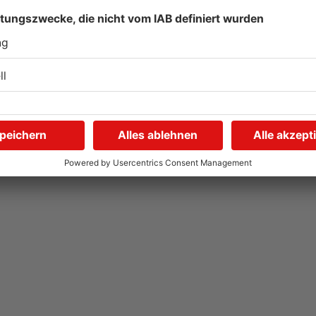
Gewässer im
K
n
Primaveraland leiden unter
m
Trockenheit
d
04.08.2026, 15:07 UHR IN PRIMAVERALAND
04