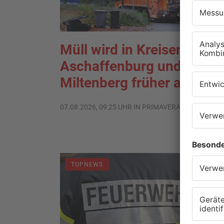
Müll wird in Kreisen
Aschaffenburg und
Miltenberg früher abgehol
07.08.2026, 09:25 UHR IN PRIMAVERALAND
TOPNEWS