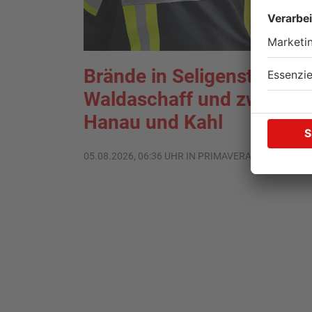
Brände in Seligenstadt,
Waldaschaff und zwische
Hanau und Kahl
05.08.2026, 06:36 UHR IN PRIMAVERALAND