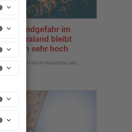
aldbrandgefahr im
rimaveraland bleibt
eiterhin sehr hoch
.08.2026, 06:34 UHR IN PRIMAVERALAND
TOPNEWS