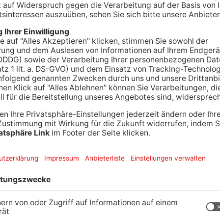
spinner wird bei uns wieder bekämpft. Mehrere
 gegen die Raupen vor. In Offenbach werden dafür