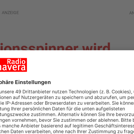
ANZEIGE
A
ionsspinner wird
nd aktuell