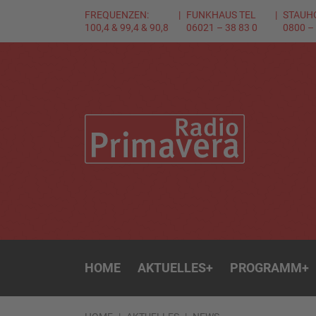
FREQUENZEN:
FUNKHAUS TEL
STAUH
100,4 & 99,4 & 90,8
06021 – 38 83 0
0800 –
HOME
AKTUELLES
+
PROGRAMM
+