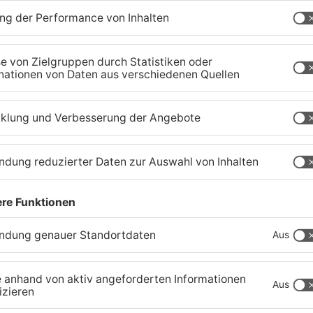
Schwimmbäder im
W
Primaveraland weisen teils
P
t
erhebliche Mängel auf
w
06.08.2026, 06:37 UHR IN PRIMAVERALAND
06