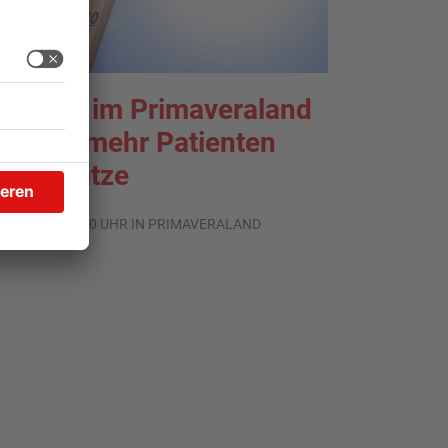
liniken im Primaveraland
elden mehr Patienten
urch Hitze
.08.2026, 07:50 UHR IN PRIMAVERALAND