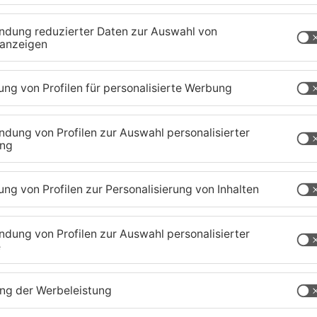
ischen Mittel behandelt. In Maintal kommt teils
auch in Gründau hunderte Bäume vernebelt
es aktuell keine Infos zu solchen Maßnahmen.
tas, in Parks und auf Friedhöfen.
aland
TOPNEWS