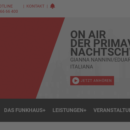
OTLINE
KONTAKT
 66 66 400
ON AIR
DER PRIMA
NACHTSC
GIANNA NANNINI/EDUAR
ITALIANA
JETZT ANHÖREN
DAS FUNKHAUS
+
LEISTUNGEN
+
VERANSTALTU