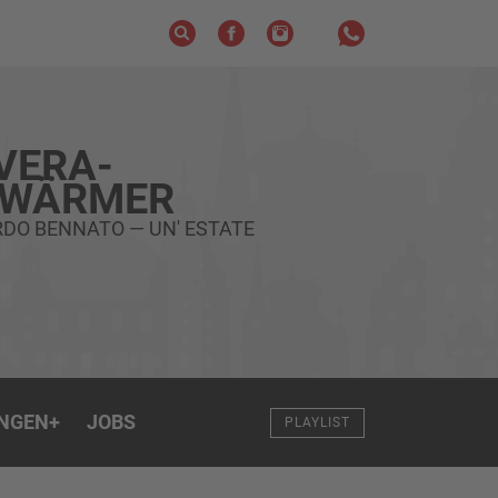
VERA-
HWÄRMER
DO BENNATO — UN' ESTATE
NGEN
+
JOBS
PLAYLIST