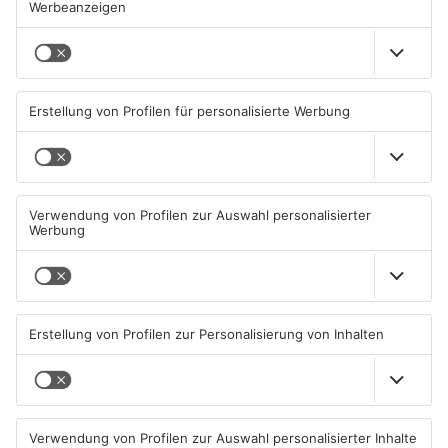
1
/
4
Artikel teilen