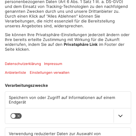
besonders schweren Fall des Diebstahls aufgenommen.
Zeugen die Hinweise geben können werden gebeten sich bei
der Polizeiinspektion Alzenau unter der Telefonnummer
06023/944-130 zu melden.
Quelle: Polizei
Mehr zum Thema
Wolfgang Winter, Vorstand der SG Schimborn, sagte uns dazu ...
01:36
PLAY
MUTE