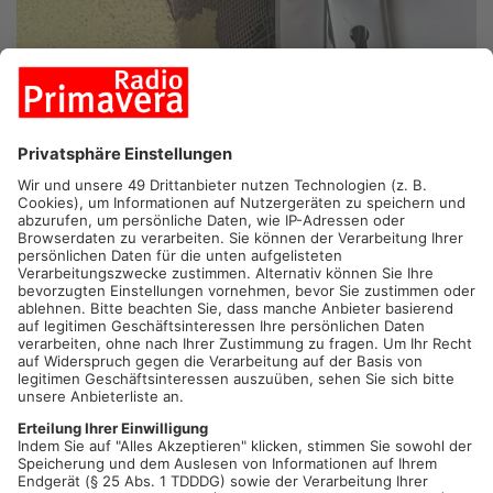
MÖMBRIS.
In der Zeit von Donnerstagabend bis Freitagmittag
gelangten der oder die unbekannte Täter auf das
Vereinsgelände der SG Schimborn. Zunächst wurde versucht
unter massiver Gewalteinwirkung in ein Versorgungshäuschen
einzubrechen. Anschließend brachen der oder die Täter in die
Gaststätte ein. Entwendet wurde eine dort gelagerte Flex
sowie mehrere Hundert Euro Bargeld aus einem Schrank. Der
Sachschaden beläuft sich auf ca. 5000,- Euro. Der
Beuteschaden beträgt ca. 600,- Euro.
Die Polizeiinspektion Alzenau hat Ermittlungen wegen eines