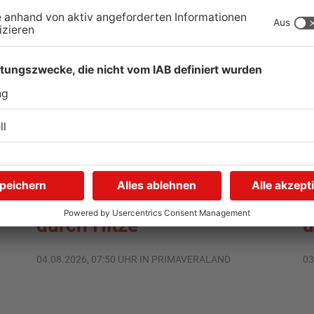
TOPNEWS
Kliniken im Primaveraland
S
r
melden mehr Patienten
G
durch Hitze
u
04.08.2026, 07:50 UHR IN PRIMAVERALAND
03