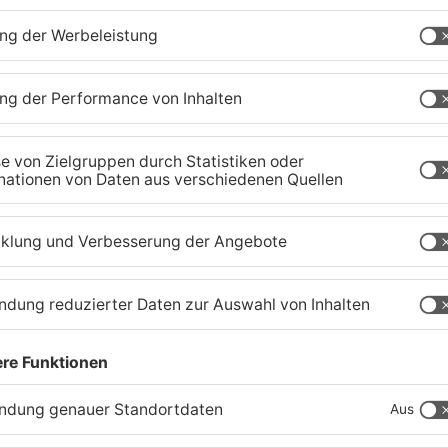
TOPNEWS
Waldbrandgefahr im
B
s
Primaveraland bleibt
W
weiterhin sehr hoch
H
06.08.2026, 06:34 UHR IN PRIMAVERALAND
05