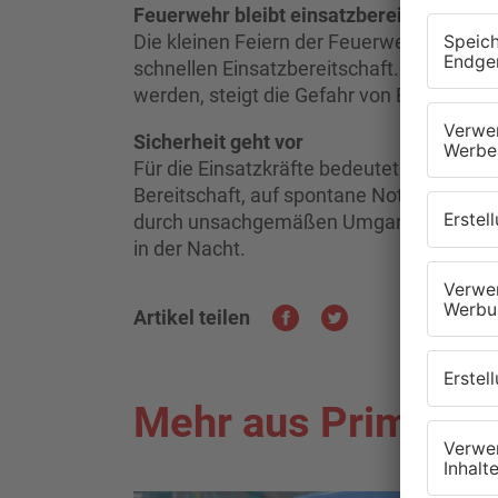
Feuerwehr bleibt einsatzbereit
Die kleinen Feiern der Feuerwehren diene
schnellen Einsatzbereitschaft. Gerade an
werden, steigt die Gefahr von Bränden un
Sicherheit geht vor
Für die Einsatzkräfte bedeutet Silvester
Bereitschaft, auf spontane Notfälle zu r
durch unsachgemäßen Umgang mit Feuerw
in der Nacht.
Artikel teilen
Mehr aus Primaver