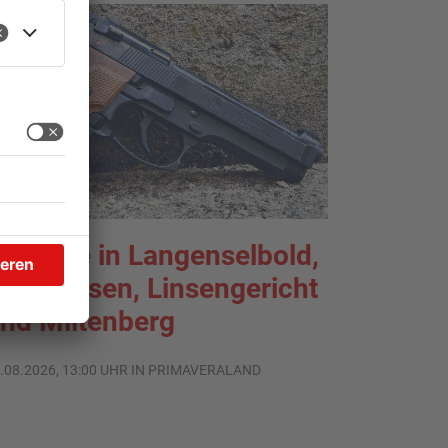
chüsse in Langenselbold,
elnhausen, Linsengericht
nd Miltenberg
.08.2026, 13:00 UHR IN PRIMAVERALAND