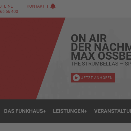
OTLINE
KONTAKT
 66 66 400
ON AIR
DER NACHM
MAX OSSBE
THE STRUMBELLAS — SP
JETZT ANHÖREN
DAS FUNKHAUS
+
LEISTUNGEN
+
VERANSTALTU