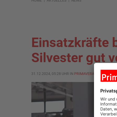
HOME
AKTUELLES
NEWS
Einsatzkräfte 
Silvester gut v
31.12.2024, 05:28 UHR IN
PRIMAVERALAND