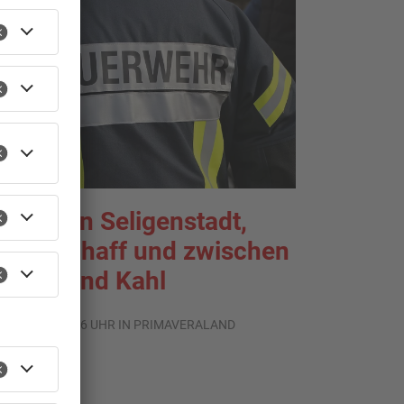
TOPNEWS
rände in Seligenstadt,
aldaschaff und zwischen
anau und Kahl
.08.2026, 06:36 UHR IN PRIMAVERALAND