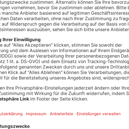
NHAUSEN.
Während viele das neue Jahr feiern,
and wachsam. Einige Feuerwehren in der Region,
ten interne Silvesterfeiern aus – jedoch in