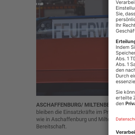
ASCHAFFENBURG/ MILTENBERG/ GEL
bleiben die Einsatzkräfte im Primaveral
wie in Aschaffenburg und Miltenberg, rich
Bereitschaft.