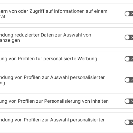
n nicht nur dem Teamgeist, sondern vor allem der
 Silvester, wenn Raketen und Böller gezündet
d Unfällen erheblich.
 nicht nur Wachsamkeit, sondern auch die
eagieren. Besonders Dachstuhlbrände oder Unfälle
erk gehören zu den typischen Einsatzszenarien
aland