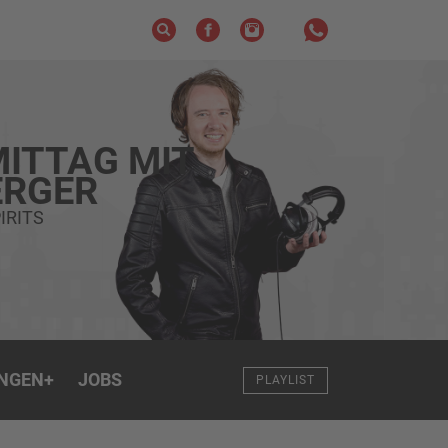
ITTAG MIT
RGER
IRITS
NGEN
+
JOBS
PLAYLIST