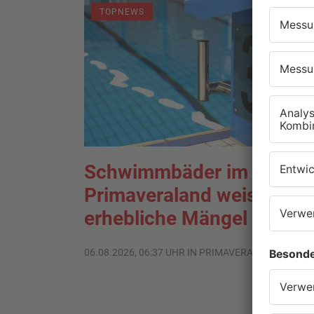
TOPNEWS
Schwimmbäder im
Primaveraland weisen teil
erhebliche Mängel auf
06.08.2026, 06:37 UHR IN PRIMAVERALAND