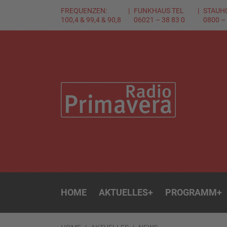
FREQUENZEN:
FUNKHAUS TEL
STAUH
100,4 & 99,4 & 90,8
06021 – 38 83 0
0800 –
HOME
AKTUELLES
+
PROGRAMM
+