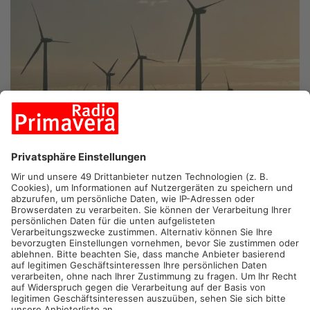
WÄCHTERSBACH.
In Wächtersbach ist heute einiges los.
Nicht nur öffnet die Messe ihre Pforten - im Stadtteil Neudorf
findet gleichzeitig eine große Rettungsübung an einem Windrad
statt.
Die Messe sah sich genötigt, die Besucher schon vorab zu
beruhigen. Sollten Polizei-Helikopter oder Blaulicht-Kolonnen
heute in Wächtersbach zu sehen und zu hören sein – keine
Sorge auf der Messe. Das sind alles Kräfte, die zur Großübung
nach Neudorf wollen. Das Unternehmen Wind-Guard übt
zusammen mit den Höhenrettern der Feuerwehren Hanau und