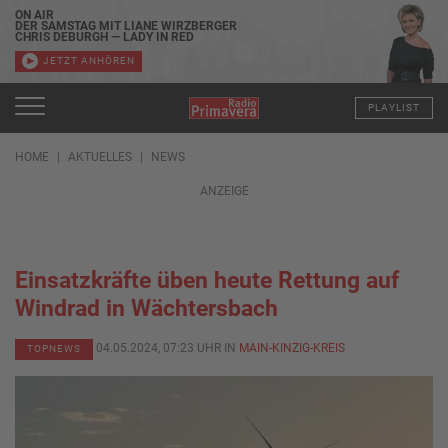
ON AIR
DER SAMSTAG MIT LIANE WIRZBERGER
CHRIS DEBURGH — LADY IN RED
JETZT ANHÖREN
PLAYLIST
HOME
AKTUELLES
NEWS
ANZEIGE
Einsatzkräfte üben heute Rettung auf
Windrad in Wächtersbach
04.05.2024, 07:23 UHR IN
MAIN-KINZIG-KREIS
TOPNEWS