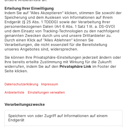
Wiesbaden die Rettung von Personen aus Windkraftanlagen. In
der Vergangenheit haben Anlagen auch mal Feuer gefangen.
Meist musste man die Rotor-Häuschen in luftiger Höhe
einfach abbrennen lassen. Aber was macht man, wenn dort
oben ein Techniker gefangen ist? Die Rettung aus luftiger
Höhe soll heute geprobt werden.
Artikel teilen
ANZEIGE
Mehr aus Main-
Kinzig-Kreis