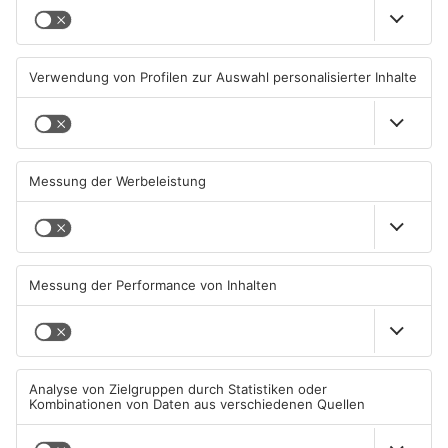
Ausstellung in Bruchköbel
Wohnhausbrand in Maintal:
zum Thema "Wasser im
Zwei Menschen verletzt
Klimawandel"
07.08.2026, 05:00 UHR IN MAIN-
06.08.2026, 15:42 UHR IN MAIN-
KINZIG-KREIS
KINZIG-KREIS
Gute Nachrichten für Pendler
Wächtersbacher
im Main-Kinzig-Kreis und in
Schwimmbad bleibt heute