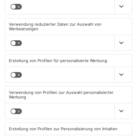
TOPNEWS
Mann schießt in Neuberg mit
Schwerer Unfall zwischen
Schreckschusswaffe auf
Langenselbolder Dreieck und
Busfahrer
Hanauer Kreuz
07.08.2026, 07:12 UHR IN MAIN-
07.08.2026, 07:07 UHR IN MAIN-
KINZIG-KREIS
KINZIG-KREIS