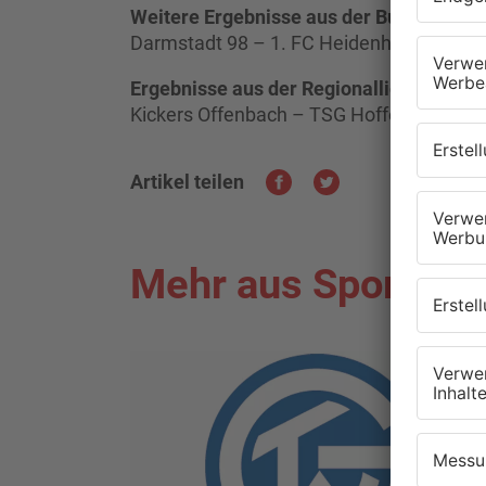
Weitere Ergebnisse aus der Bundesliga:
Darmstadt 98 – 1. FC Heidenheim: 2:3
Ergebnisse aus der Regionalliga:
Kickers Offenbach – TSG Hoffenheim II: 0
Artikel teilen
Mehr aus Sport