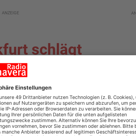
ANZEIGE
A
kfurt schlägt
n mit 5:1