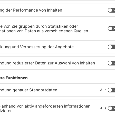
Fußball: Viktoria
S
Aschaffenburg verliert
G
gegen TSV-Aubstadt
U
05.08.2026, 04:30 UHR IN SPORT
03
TOPNEWS