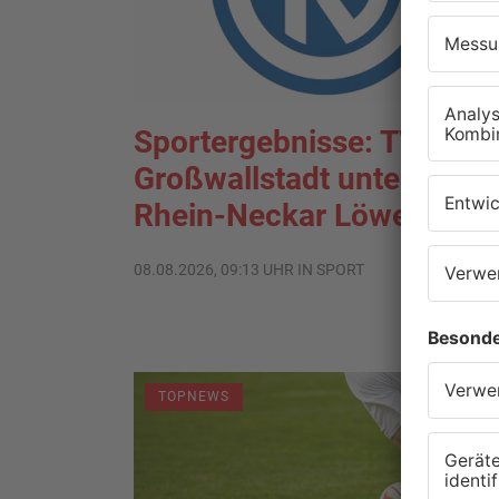
Sportergebnisse: TV
Großwallstadt unterliegt
Rhein-Neckar Löwen
08.08.2026, 09:13 UHR IN SPORT
TOPNEWS