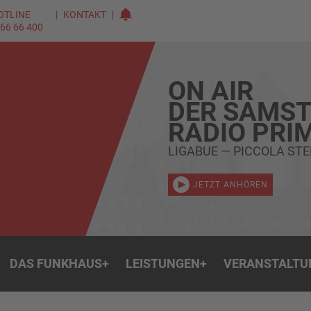
OTLINE
KONTAKT
 66 66 400
ON AIR
DER SAMST
RADIO PRI
LIGABUE — PICCOLA STE
JETZT ANHÖREN
DAS FUNKHAUS
+
LEISTUNGEN
+
VERANSTALTU