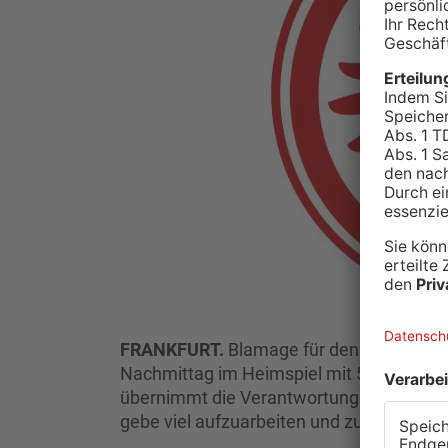
FRANKFURT.
Blamage für den FC Bayern 
Nachmittag im Heimspiel mit 5:1 gegen d
übernimmt die Verantwortung für die Nied
gebe viel aufzuarbeiten und zu verdauen,