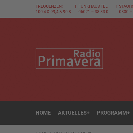
FREQUENZEN:
FUNKHAUS TEL
STAUH
100,4 & 99,4 & 90,8
06021 – 38 83 0
0800 –
HOME
AKTUELLES
+
PROGRAMM
+