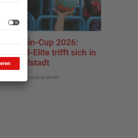
ntermain-Cup 2026:
andball-Elite trifft sich in
roßwallstadt
.08.2026, 08:37 UHR IN SPORT