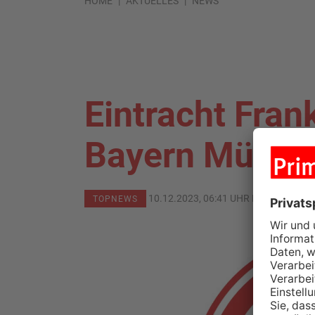
HOME
AKTUELLES
NEWS
Eintracht Fran
Bayern Münche
10.12.2023, 06:41 UHR IN
SPORT
TOPNEWS