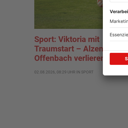
Sport: Viktoria mit
Traumstart – Alzenau und
Offenbach verlieren
02.08.2026, 08:29 UHR IN SPORT