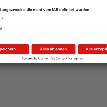
Saisonstart für Viktoria
U
Aschaffenburg und Bayern
H
Alzenau
G
01.08.2026, 08:40 UHR IN SPORT
01