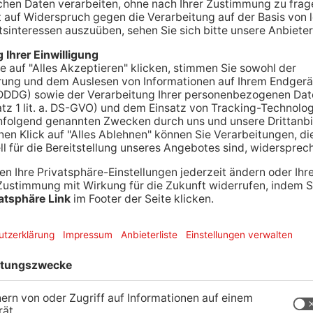
München in Frankfurt: Die Eintracht hat am
ie Bayern gesiegt. Bayern-Trainer Thomas Tuchel
erlage. Sie seien enttäuscht und auch sauer, es
 so Tuchel.