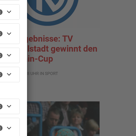
portergebnisse: TV
roßwallstadt gewinnt den
ntermain-Cup
.08.2026, 07:38 UHR IN SPORT
TOPNEWS