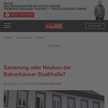
ON AIR
DER FRÜHSCHOPPEN MIT DIETER DÖRING
TRENKWALDER/MARC PIRCHER — TIROLER MANDER SAMMA
JETZT ANHÖREN
PLAYLIST
HOME
AKTUELLES
NEWS
ANZEIGE
Sanierung oder Neubau der
Babenhäuser Stadthalle?
08.02.2022, 07:10 UHR IN
PRIMAVERALAND