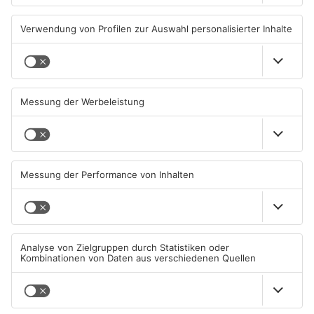
Bienen verbinden
Groß-Umstadt: Neuer
Fachbereiche am Campus
Bauabschnitt für
Dieburg
Trinkwasserleitung
31.07.2026, 14:47 UHR IN KREIS
28.07.2026, 06:46 UHR IN KREIS
DARMSTADT-DIEBURG
DARMSTADT-DIEBURG