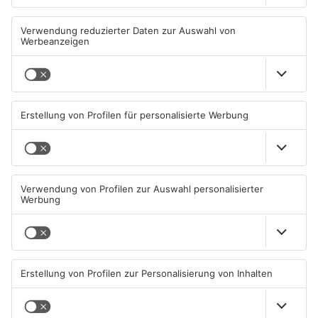
Feuerwehreinsatz in
Babenhausen fordert mehr
Münster: Defekter Traktor
Schutz für Fußgänger
verursacht Feldbrand
06.08.2026, 11:36 UHR IN KREIS
05.08.2026, 16:32 UHR IN KREIS
DARMSTADT-DIEBURG
DARMSTADT-DIEBURG
Regionalprojekt "Ich lebe und
Mann aus dem Kreis
arbeite in Schaafheim" endet
Darmstadt-Dieburg gewinnt
2,8 Millionen Euro
05.08.2026, 06:58 UHR IN KREIS
04.08.2026, 09:24 UHR IN KREIS
DARMSTADT-DIEBURG
DARMSTADT-DIEBURG