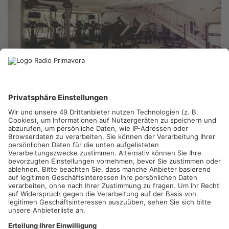
EPPERTSHAUSEN.
Flammen in der Lüftung eines
Fitnessstudios in Eppertshausen haben am Morgen einen
größeren Feuerwehreinsatz ausgelöst. Der Brand war in der
Abluftanlage ausgebrochen. Die Feuerwehren aus
Eppertshausen und Münster waren mit einer Drehleiter im
Einsatz. Die Ortsdurchfahrt Eppertshausen war rund eine
Stunde gesperrt. Verletzt wurde niemand.
Artikel teilen