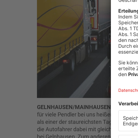
GELNHAUSEN/MAINHAUSEN/KLEINOS
für viele Pendler bei uns heißen. Denn de
als einer der staureichsten Tage im Pri
die Autofahrer dabei mit gleich zwei Nad
bei Gelnhausen. Zum anderen die Brücke