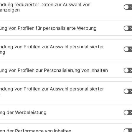
 Brückentag für einen Kurzurlaub.
aland
TOPNEWS