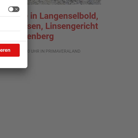
chüsse in Langenselbold,
elnhausen, Linsengericht
nd Miltenberg
.08.2026, 13:00 UHR IN PRIMAVERALAND