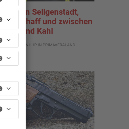
rände in Seligenstadt,
aldaschaff und zwischen
anau und Kahl
.08.2026, 06:36 UHR IN PRIMAVERALAND