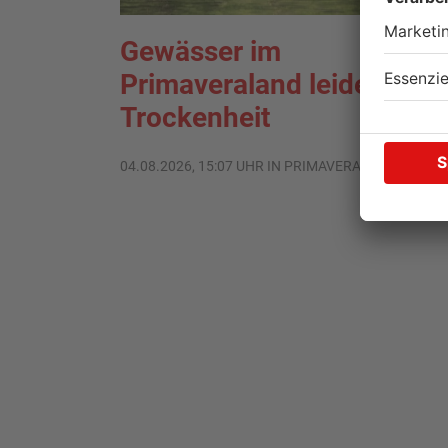
Gewässer im
Primaveraland leiden unte
Trockenheit
04.08.2026, 15:07 UHR IN PRIMAVERALAND