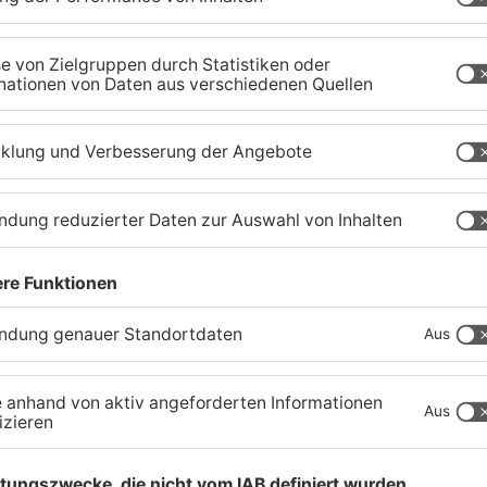
Waldbrandgefahr im
B
s
Primaveraland bleibt
W
weiterhin sehr hoch
H
06.08.2026, 06:34 UHR IN PRIMAVERALAND
05
TOPNEWS