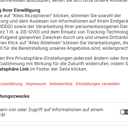
THEIM.
„Hinten anstellen“ dürfte es heute wieder
r Tag vor Christi Himmelfahrt gilt traditionsgemäß
maveraland. Auf unseren Transitstrecken müssen
elöhren rechnen. Einmal die Baustelle auf der A66
narbeiten auf der A45 zwischen Mainhausen und