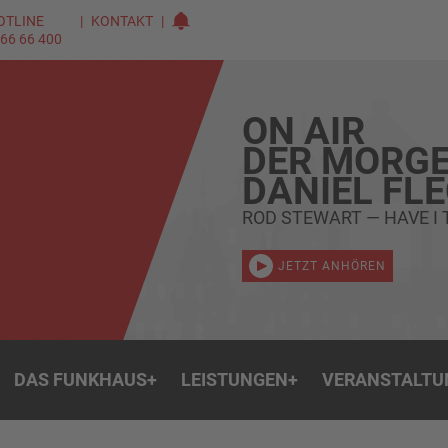
OTLINE
KONTAKT
 66 66 400
ON AIR
DER MORGE
DANIEL FL
ROD STEWART — HAVE I 
JETZT ANHÖREN
DAS FUNKHAUS
+
LEISTUNGEN
+
VERANSTALTU