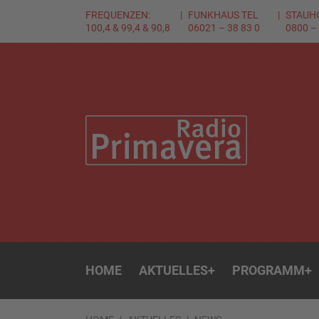
FREQUENZEN:
FUNKHAUS TEL
STAUH
100,4 & 99,4 & 90,8
06021 – 38 83 0
0800 –
HOME
AKTUELLES
+
PROGRAMM
+