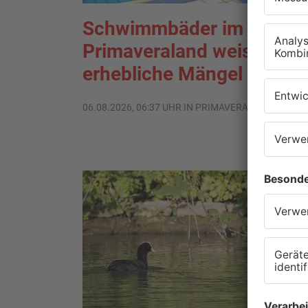
Schwimmbäder im
Primaveraland weisen teil
erhebliche Mängel auf
06.08.2026, 06:37 UHR IN PRIMAVERALAND