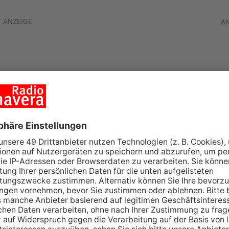
ANZEIGE
A
kehrsaufkommen
ten Wochenende