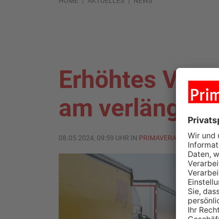
HOME
AKTUELLES
NEWS
Erhöhtes Ver
am verlänger
08.05.2024, 09:59 UHR IN
PRIMAVERALAND