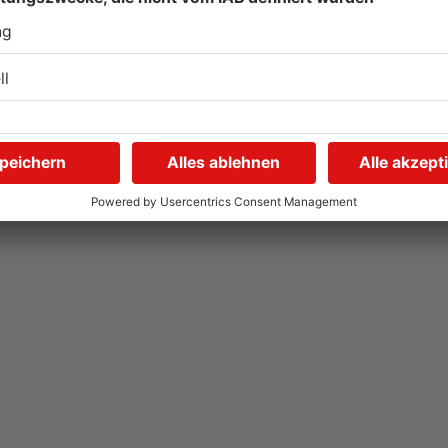
Kliniken im Primaveraland
S
r
melden mehr Patienten
G
durch Hitze
u
04.08.2026, 07:50 UHR IN PRIMAVERALAND
03