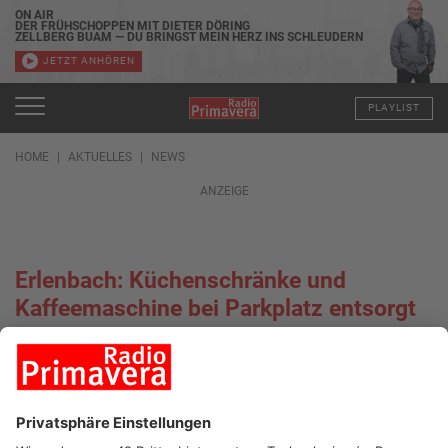
ON AIR
DER FRÜHSCHOPPEN MIT DIETER DÖRING
ZELLBERG BUAM — DU BRINGST MEIN HERZ INS SCHLEUDERN
JETZT ANHÖREN
PLAYLIST
HOME
AKTUELLES
NEWS
ANZEIGE
Erlenbach: Küchenschränke und
Kaffeemaschine bei Parkplatz entsorgt
17.11.2021, 12:46 UHR