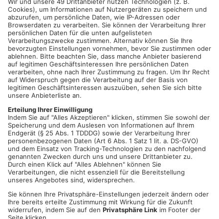
ERLNEBACH.
In der Zeit von 15.11.2021 00:00 (Mo) -
16.11.2021 23:59 (Di) haben Unbekannte am Parkplatz neben
der Einmündung der Straße nach Schmachtenberg nahe der
dortigen Kapelle diversen Hausmüll, Küchenschränke und
Kaffeemaschine entsorgt. Die Mitarbeiter des Erlenbacher
Bauhofes mussten den Unrat beseitigen.
Wer hat hier verdächtige Personen/Fahrzeuge beobachtet?
Quelle: Polizei Obernburg