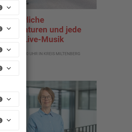
ommerliche
emperaturen und jede
enge Live-Musik
.08.2026, 21:20 UHR IN KREIS MILTENBERG