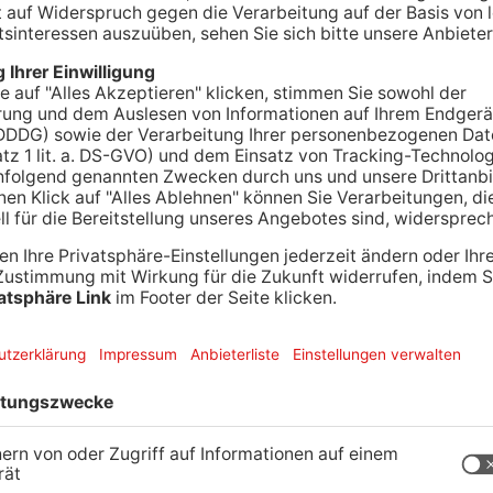
chenthaler Jochen Seitz zieht bei Lok Leipzig
zurück, nachdem er erst im Februar seinen Vertrag
folgscoach von Viktoria Aschaffenburg hatte die
d führte sie in beiden Saisons zur
r dritten Liga scheiterte der Heimbuchenthaler