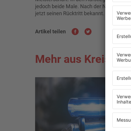
jedoch beide Male. Nach der Niederlage 
jetzt seinen Rücktritt bekannt.
Artikel teilen
Mehr aus Kreis Mil