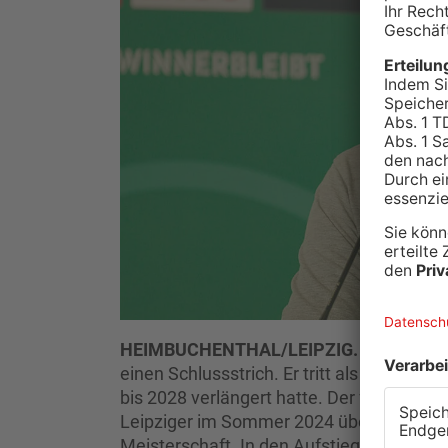
HEIMBUCHENTHAL/LEIPZIG.
Der Heimbu
einen Schlussstrich. Er tritt als Trainer 
bis 2028 verlängert hatte. Der frühere Er
Leipziger im Sommer 2024 übernommen un
Meisterschaft. In den Aufstiegsspielen zu