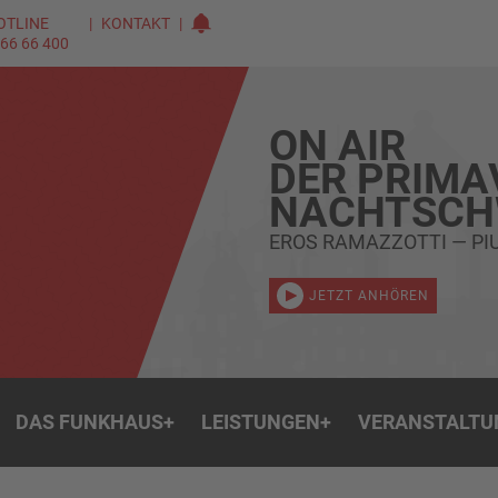
OTLINE
KONTAKT
 66 66 400
ON AIR
DER PRIMA
NACHTSC
EROS RAMAZZOTTI — PI
JETZT ANHÖREN
DAS FUNKHAUS
+
LEISTUNGEN
+
VERANSTALTU