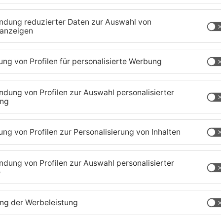
am Abend gegen die Würzburger Kickers gab er
tenberg