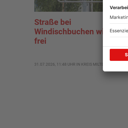
Straße bei
Windischbuchen wieder
frei
31.07.2026, 11:48 UHR IN KREIS MILTENBERG