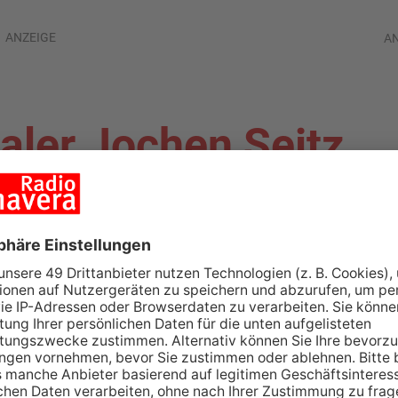
ANZEIGE
A
ler Jochen Seitz
eipzig zurück
TENBERG