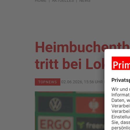
HOME
AKTUELLES
NEWS
Heimbuchentha
tritt bei Lok L
02.06.2026, 15:56 UHR IN
KREIS MIL
TOPNEWS