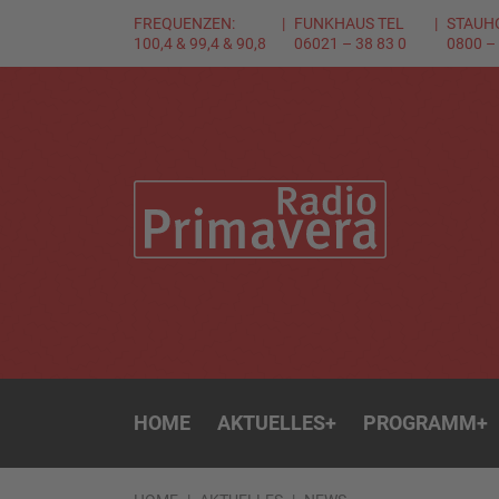
FREQUENZEN:
FUNKHAUS TEL
STAUH
100,4 & 99,4 & 90,8
06021 – 38 83 0
0800 –
HOME
AKTUELLES
+
PROGRAMM
+