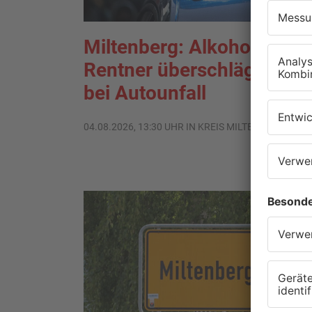
Miltenberg: Alkoholisierte
Rentner überschlägt sich
bei Autounfall
04.08.2026, 13:30 UHR IN KREIS MILTENBERG