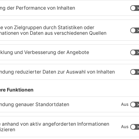
r
Zustand des Faulbacher
S
Gemeindewaldes soll
T
erfasst werden
M
04.08.2026, 06:33 UHR IN KREIS MILTENBERG
01