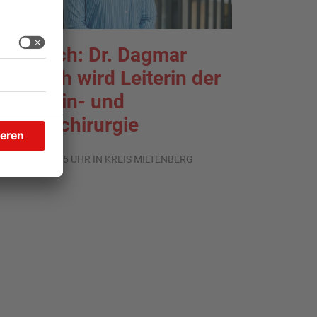
rlenbach: Dr. Dagmar
ohlbach wird Leiterin der
llgemein- und
iszeralchirurgie
.07.2026, 11:35 UHR IN KREIS MILTENBERG