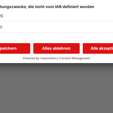
Autofahrerin mit drei
E
Promille in Eichenbühl
S
gestoppt
A
V
31.07.2026, 11:45 UHR IN KREIS MILTENBERG
31