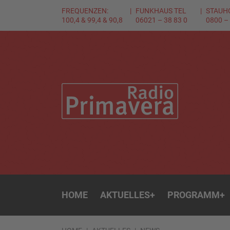
FREQUENZEN:
FUNKHAUS TEL
STAUH
100,4 & 99,4 & 90,8
06021 – 38 83 0
0800 –
HOME
AKTUELLES
+
PROGRAMM
+