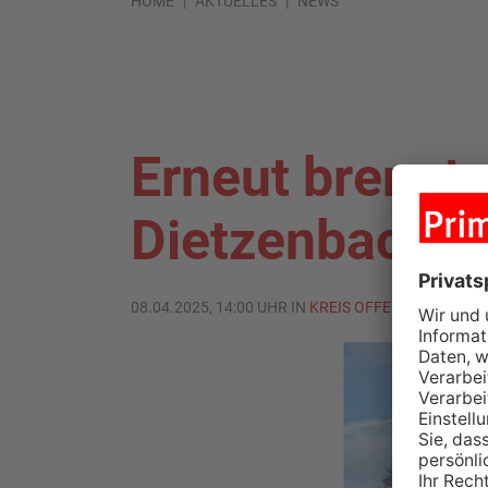
HOME
AKTUELLES
NEWS
Erneut brennt 
Dietzenbach
08.04.2025, 14:00 UHR IN
KREIS OFFENBACH