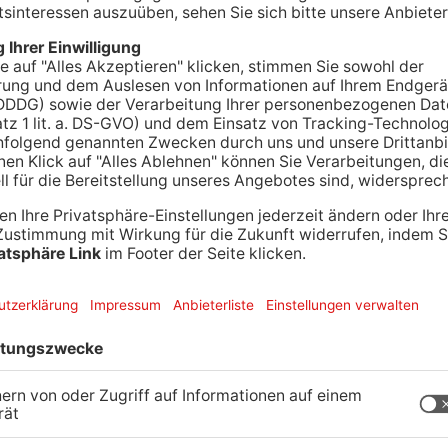
chsitz im Landkreis Offenbach gebrannt. Diesmal
r Hochsitz komplett ab und auch der Waldboden
ereits vor zwei Wochen hatten in Rödermark und
t. Bereits da waren die Beamten von
es Mal entfernte sich ein Mann mit