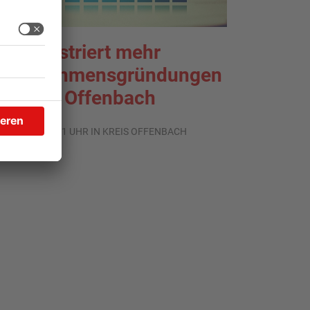
HK registriert mehr
nternehmensgründungen
m Kreis Offenbach
.08.2026, 06:41 UHR IN KREIS OFFENBACH