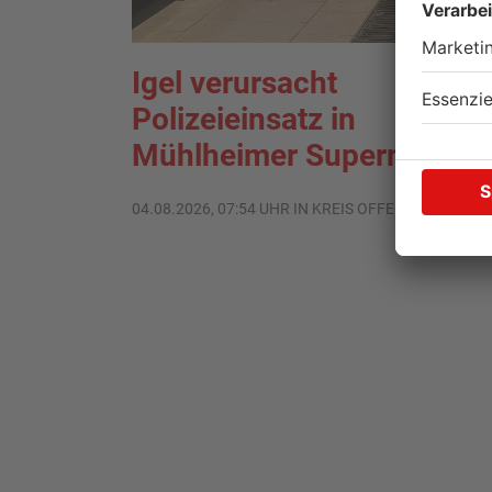
Igel verursacht
Polizeieinsatz in
Mühlheimer Supermarkt
04.08.2026, 07:54 UHR IN KREIS OFFENBACH