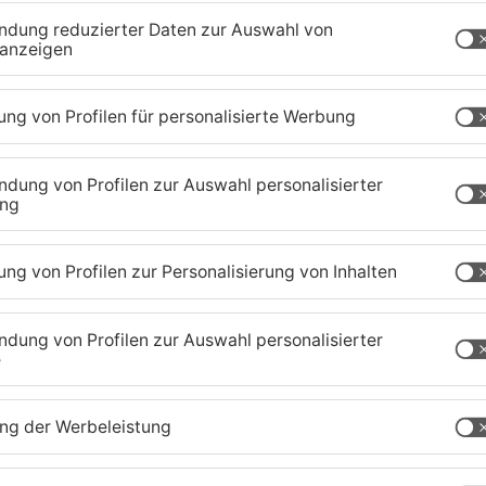
Augenzeuge berichtet. Die Polizei schließt einen
fenbach