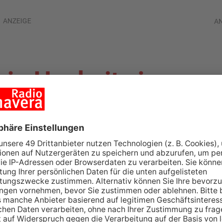
ANZEIGE
A
ein Hochsitz in