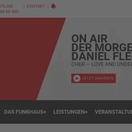
OTLINE
KONTAKT
 66 66 400
ON AIR
DER MORGE
DANIEL FL
CHER — LOVE AND UND
JETZT ANHÖREN
DAS FUNKHAUS
+
LEISTUNGEN
+
VERANSTALTU