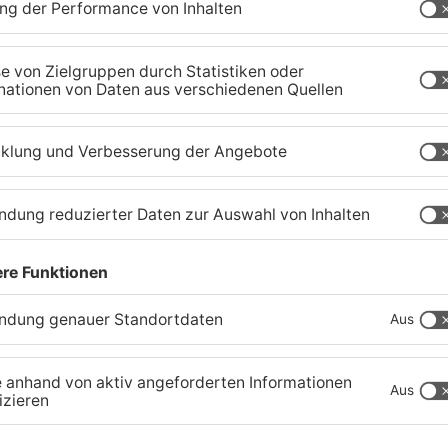
er
Trinkwasserbrunnen in
S
Obertshausen mit Keimen
B
belastet
b
06.08.2026, 06:45 UHR IN KREIS OFFENBACH
05