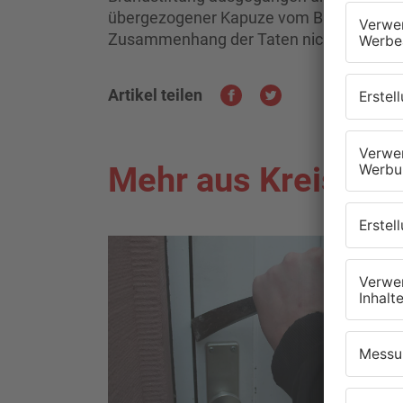
übergezogener Kapuze vom Brand wie ein 
Zusammenhang der Taten nicht aus.
Artikel teilen
Mehr aus Kreis Of