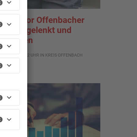
enior vor Offenbacher
ank abgelenkt und
estohlen
.08.2026, 13:42 UHR IN KREIS OFFENBACH