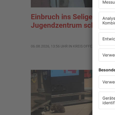
Einbruch ins Seligenstädt
Jugendzentrum scheitert
06.08.2026, 13:56 UHR IN KREIS OFFENBACH