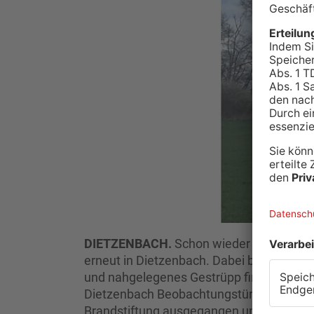
DIETZENBACH.
Schon wieder hat ein Ho
erneut in Dietzenbach. Dabei brannte de
und nahgelegenes Gestrüpp fing Feuer. B
Dietzenbach Beobachtungstürme gebrann
Brandstiftung ausgegangen und auch dies