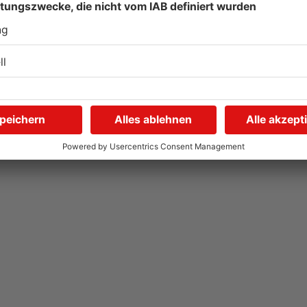
Hier brauchen Autofahrer
I
in Rodgau jetzt mehr
U
Geduld
i
04.08.2026, 06:47 UHR IN KREIS OFFENBACH
04