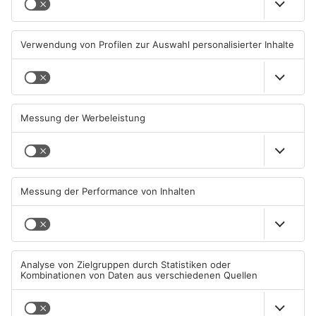
Waldbrandgefahr im
Brände in Seligenstadt,
Primaveraland bleibt
Waldaschaff und zwischen
weiterhin sehr hoch
Hanau und Kahl
06.08.2026, 06:34 UHR IN
05.08.2026, 06:36 UHR IN
PRIMAVERALAND
PRIMAVERALAND
TOPNEWS
Gewässer im Primaveraland
Kliniken im Primaveraland
leiden unter Trockenheit
melden mehr Patienten
durch Hitze
04.08.2026, 15:07 UHR IN
04.08.2026, 07:50 UHR IN
PRIMAVERALAND
PRIMAVERALAND