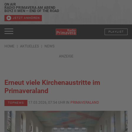
ON AIR
RADIO PRIMAVERA AM ABEND
BOYZ II MEN — END OF THE ROAD
JETZT ANHÖREN
PLAYLIST
HOME
AKTUELLES
NEWS
ANZEIGE
Erneut viele Kirchenaustritte im
Primaveraland
17.03.2026, 07:54 UHR IN
PRIMAVERALAND
TOPNEWS