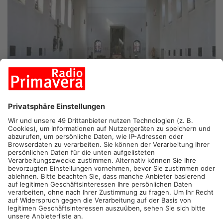
WÜRZBURG/FULDA/MAINZ.
Die katholische Kirche im
Primaveraland hat im vergangenen Jahr erneut tausende
Mitglieder verloren. Durch Austritte, aber auch durch
Todesfälle. In Erlenbach zum Beispiel ist die Zahl der
Bestattungen inzwischen fast genauso hoch wie Zahl der
Austritte. Im Bistum Würzburg traten 2025 gut 10.000
Katholikinnen und Katholiken aus – rund 500 weniger als im
Jahr zuvor. Gleichzeitig gibt es weniger Taufen und weniger
Kinder bei der Erstkommunion. Auch im Bistum Fulda geht die
Zahl der Mitglieder weiter zurück. Wegen des Rückgangs
werden in der Region weiter Pfarreien zusammengelegt. Etwa