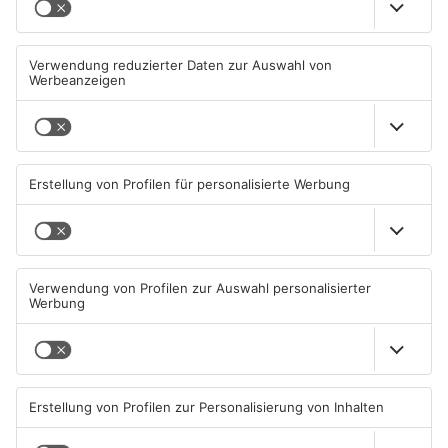
Müll wird in Kreisen
Schwimmbäder im
Aschaffenburg und
Primaveraland weisen teils
Miltenberg früher abgeholt
erhebliche Mängel auf
07.08.2026, 09:25 UHR IN
06.08.2026, 06:37 UHR IN
PRIMAVERALAND
PRIMAVERALAND
TOPNEWS
TOPNEWS