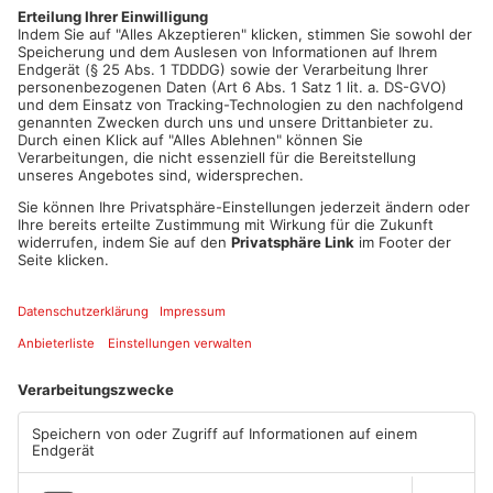
Babenhausen und Dieburg in diesem, Bruchköbel, Erlensee,
Schöneck und Windecken im nächsten Jahr.
Artikel teilen
ANZEIGE
Mehr aus
Primaveraland
TOPNEWS