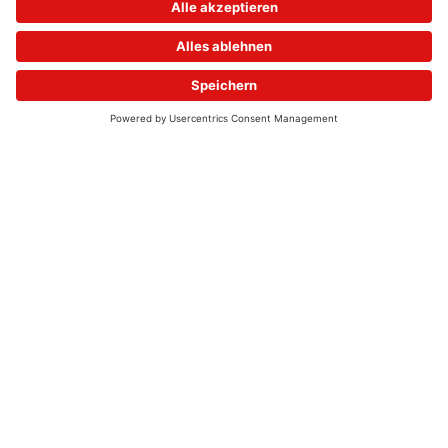
© 2026 - UKW-Frequenzen 100,4 & 99,4 & 90,8 | DAB+ | Alexa