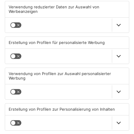
07.08.2026, 16:08 UHR IN SPORT
05.08.2026, 04:30 UHR IN SPORT
TOPNEWS
Sportergebnisse: TV
Sport: Viktoria mit
Großwallstadt gewinnt den
Traumstart – Alzenau und
Untermain-Cup
Offenbach verlieren
03.08.2026, 07:38 UHR IN SPORT
02.08.2026, 08:29 UHR IN SPORT
TOPNEWS
TOPNEWS