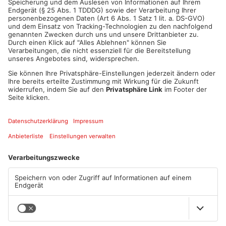
ANZEIGE
Mehr aus Sport
TV Großwallstadt tritt gegen
Fußball: Viktoria
Rhein-Neckar Löwen an
Aschaffenburg verliert
gegen TSV-Aubstadt