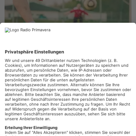
BUCHBACH/ASCHAFFENBURG.
Erneute Niederlage für
Fußball-Regionalligist Viktoria Aschaffenburg. Der SVA verlor
auswärts gegen den TSV Buchbach mit 0:1. Das Führungstor
der Gastgeber fiel bereits in der 18. Spielminute.
Die Viktoria steht damit nun auf dem 11. Tabellenplatz.
Artikel teilen