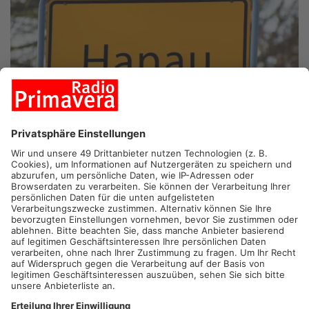
HANAU.
Hanau zieht heute eine erste Bilanz nach dem Start in
die Kreisfreiheit. Nach etwas mehr als einer Woche ohne
Main-Kinzig-Kreis stehen die ersten Erfahrungen im Sozialamt
und im Jobcenter im Fokus. Seit Jahresbeginn ist Hanau
kreisfrei. Die Stadt ist jetzt selbst zuständig für
Sozialleistungen, Jobcenter, Wohngeld und Jugendhilfe. Was
früher der Main-Kinzig-Kreis geregelt hat, liegt jetzt in Hanaus
eigener Hand. Der Schritt war jahrelang vorbereitet und
politisch umstritten, soll aber vor allem eines bringen: kürzere
Wege, schnellere Entscheidungen und mehr Verantwortung vor
Ort. Nach der ersten Woche will die Stadt heute zeigen, wie der