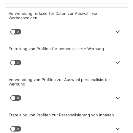
24-Jähriger flüchtet in
Wo ist Ricardo Zaragoza
Hanau vor Polizeikontrolle
Gonzalez aus Hanau?
und verunfallt
08.08.2026, 10:22 UHR IN HANAU
07.08.2026, 14:43 UHR IN HANAU
TOPNEWS
Ladendieb sticht auf
Tatverdächtiger nach Tod
Verkäufer in Hanau ein
einer 37-Jährigen in Hanau
wieder frei