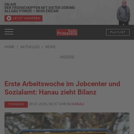
ON AIR
DER FRÜHSCHOPPEN MIT DIETER DÖRING
ALLGÄU POWER — MISS ENZIAN
JETZT ANHÖREN
PLAYLIST
HOME
AKTUELLES
NEWS
ANZEIGE
Erste Arbeitswoche im Jobcenter und
Sozialamt: Hanau zieht Bilanz
09.01.2026, 06:37 UHR IN
HANAU
TOPNEWS