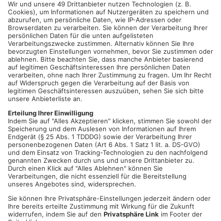
KARLSTEIN/OFFENBACH.
Am Nachmittag und Abend ist es zu
zwei Unfällen im Kreis Aschaffenburg gekommen - Dabei
wurde ein 27-jähriger Mann in Karlstein leicht verletzt. Der
Mann fuhr in eine Straßenkreuzung ein und übersah ein
anderes Auto, durch die Kollision landete sein Wagen auf dem
Dach. Auch auf der A45 kam es wenige Stunden später zu
einem Unfall zwischen Karlstein und Alzenau-Mitte – Über
einen Blechschaden hinaus sind hier aber keine Folgen
bekannt. Am Morgen gab's zudem einen Auffahrunfall am
Offenbacher Kreuz: auch hier erlitt ein Beteiligter lediglich
leichte Blessuren.