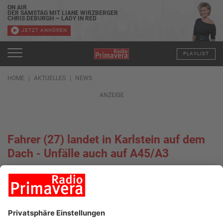
ON AIR
DER SAMSTAG MIT LIANE WIRZBERGER
CHRIS DEBURGH — LADY IN RED
JETZT ANHÖREN
PLAYLIST
HOME
AKTUELLES
NEWS
ANZEIGE
Fahrer (27) landet in Karlstein auf dem
Dach - Unfälle auch auf A45/A3
05.11.2022, 08:30 UHR