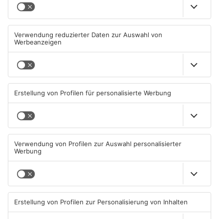
Einbruch ins Seligenstädter
Trinkwasserbrunnen in
Jugendzentrum scheitert
Obertshausen mit Keimen
belastet
06.08.2026, 13:56 UHR IN KREIS
06.08.2026, 06:45 UHR IN KREIS
OFFENBACH
OFFENBACH