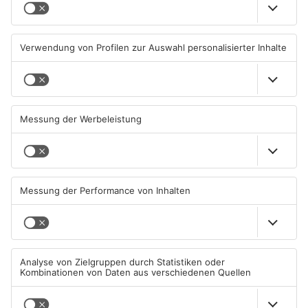
Senior vor Offenbacher Bank
Igel verursacht
abgelenkt und bestohlen
Polizeieinsatz in Mühlheimer
Supermarkt
05.08.2026, 13:42 UHR IN KREIS
04.08.2026, 07:54 UHR IN KREIS
OFFENBACH
OFFENBACH
Hier brauchen Autofahrer in
IHK registriert mehr
Rodgau jetzt mehr Geduld
Unternehmensgründungen
im Kreis Offenbach
04.08.2026, 06:47 UHR IN KREIS
04.08.2026, 06:41 UHR IN KREIS