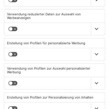
Mann schießt in Neuberg mit
Schwerer Unfall zwischen
Schreckschusswaffe auf
Langenselbolder Dreieck und
Busfahrer
Hanauer Kreuz
07.08.2026, 07:12 UHR IN MAIN-
07.08.2026, 07:07 UHR IN MAIN-
KINZIG-KREIS
KINZIG-KREIS
Ausstellung in Bruchköbel
Wohnhausbrand in Maintal:
zum Thema "Wasser im
Zwei Menschen verletzt