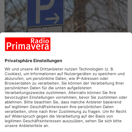
HANAU.
Falschparker werden bei uns immer öfter online
angezeigt – auch in Hanau ist das jetzt möglich. Bisher ging
das hier nur per E-Mail oder Brief an die Ordnungsbeamten. Der
Schritt folgt dem Beispiel aus Frankfurt und Offenbach, wo
bereits tausende Meldungen eingegangen sind. Auch in Bayern
kann man Falschparker online melden über das Bayernportal –
bisher aber nur an den Markt Schneeberg. Daneben bietet die
App „Weg.li“ bundesweit eine Plattform, um Parksünder den
zuständigen Behörden zu melden. Kritiker warnen allerdings
vor einer "Denunzianten-Plattform" und befürchten eine
Zunahme von Blockwart-Mentalität.