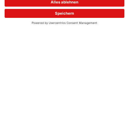
© 2026 - UKW-Frequenzen 100,4 & 99,4 & 90,8 | DAB+ | Alexa
Allgemeine Kontaktnummer