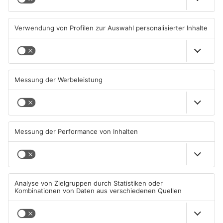
Klimawandel"
07.08.2026, 05:00 UHR IN MAIN-
06.08.2026, 15:42 UHR IN MAIN-
KINZIG-KREIS
KINZIG-KREIS
Gute Nachrichten für Pendler
Wächtersbacher
im Main-Kinzig-Kreis und in
Schwimmbad bleibt heute
Hanau
geschlossen
06.08.2026, 11:33 UHR IN MAIN-
05.08.2026, 07:31 UHR IN MAIN-
KINZIG-KREIS
KINZIG-KREIS