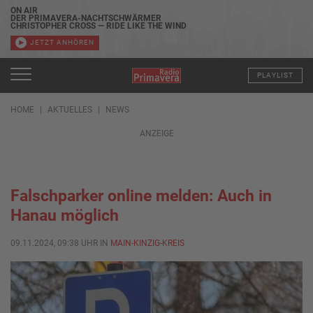
ON AIR
DER PRIMAVERA-NACHTSCHWÄRMER
CHRISTOPHER CROSS — RIDE LIKE THE WIND
JETZT ANHÖREN
PLAYLIST
HOME
AKTUELLES
NEWS
ANZEIGE
Falschparker online melden: Auch in
Hanau möglich
09.11.2024, 09:38 UHR IN
MAIN-KINZIG-KREIS