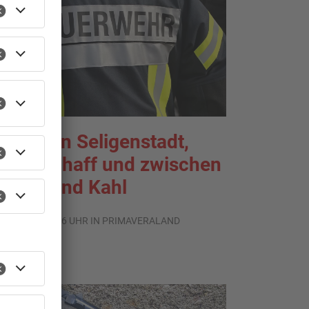
rände in Seligenstadt,
aldaschaff und zwischen
anau und Kahl
.08.2026, 06:36 UHR IN PRIMAVERALAND