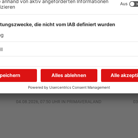
Kliniken im Primaveraland
S
r
melden mehr Patienten
G
durch Hitze
u
04.08.2026, 07:50 UHR IN PRIMAVERALAND
03