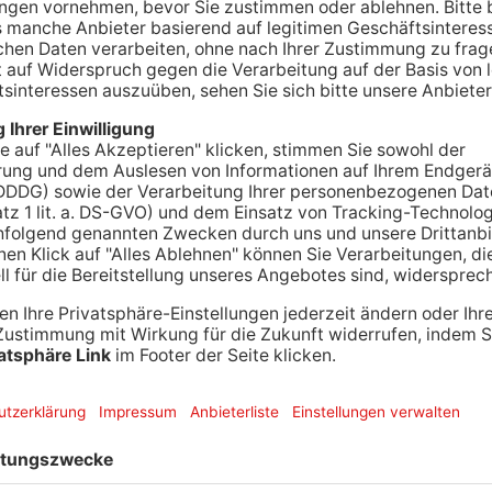
anziehen müssen sich die Fastnachter bei uns.
ge sind die Temperaturen zwischen
äftig gefallen. Den Narren wird das die Feier-