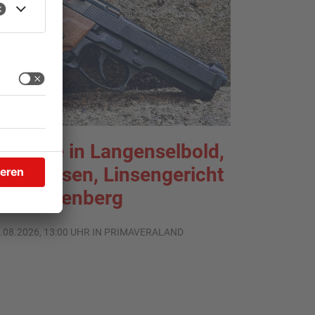
chüsse in Langenselbold,
elnhausen, Linsengericht
nd Miltenberg
.08.2026, 13:00 UHR IN PRIMAVERALAND