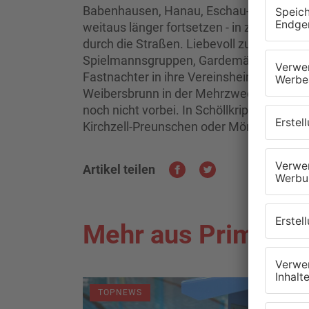
Babenhausen, Hanau, Eschau-Hobbach ode
weitaus länger fortsetzen - in zahlreic
durch die Straßen. Liebevoll zusammeng
Spielmannsgruppen, Gardemädchen oder K
Fastnachter in ihre Vereinsheime zum Wei
Weibersbrunn in der Mehrzweckhalle. Abe
noch nicht vorbei. In Schöllkrippen oder S
Kirchzell-Preunschen oder Mömbris-Schi
Artikel teilen
Mehr aus Primaver
TOPNEWS