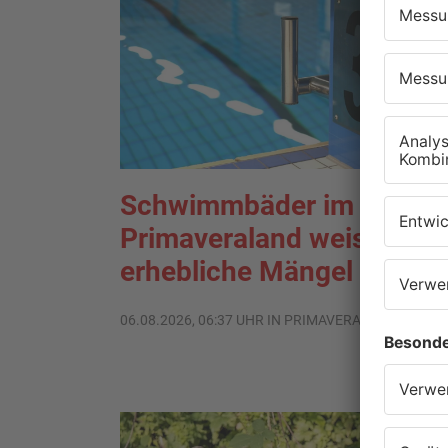
Schwimmbäder im
Primaveraland weisen teil
erhebliche Mängel auf
06.08.2026, 06:37 UHR IN PRIMAVERALAND