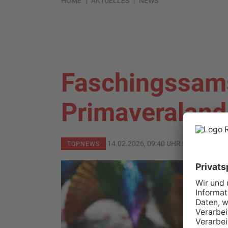
HOME
AKTUELLES
NEWS
Faschingssam
Primaveraland
14.02.2026, 09:40 UHR IN
PRIMAVER
TOPNEWS