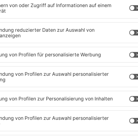
r Freudenberg – die Liste ließe sich noch
hen Kommunen schlängeln sich heute Lindwürmer
ebaute Prunkwagen wechseln sich ab mit
ostümierten. Meistens geht es danach für die
ter-Feiern, oder alle zusammen, wie in
r auch der sogenannte Sitzungs-Karneval ist
tadtprozelten gibt’s Prunksitzungen, in Lützelbach,
mborn, Faschingspartys.
aland
TOPNEWS