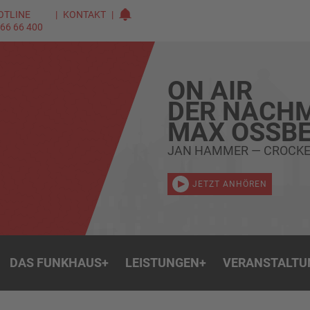
OTLINE
KONTAKT
 66 66 400
ON AIR
DER NACHM
MAX OSSBE
JAN HAMMER — CROCKE
JETZT ANHÖREN
DAS FUNKHAUS
+
LEISTUNGEN
+
VERANSTALTU