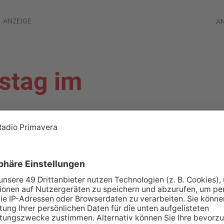
ANZEIGE
A
stag im
ALAND