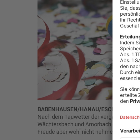
BABENHAUSEN/HANAU/ESCHAU.
Warm 
Nach dem Tauwetter der vergangenen Ta
Wächtersbach und Amorbach in der Nach kr
Freude aber wohl nicht nehmen.