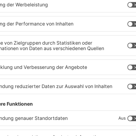
Waldbrandgefahr im
B
s
Primaveraland bleibt
W
weiterhin sehr hoch
H
06.08.2026, 06:34 UHR IN PRIMAVERALAND
05
TOPNEWS