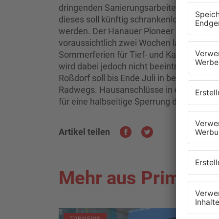
dringenden Sanierungsarbeiten an den A
dieses soll künftig schrankenlos funktioni
werden. Der Hanauer Pioneer Park wird w
voraussichtlich zwei Wochen lang voll ge
Sommerferien für Tief- und Kanalbauarb
wird dabei jedoch nicht beeinträchtigt. 
Roßdorf soll bis Ende Juli in beide Richtu
Radwegs. Hausanschlüsse in der Bruchkö
für eine halbseitige Sperrung der jeweilig
Artikel teilen
Mehr aus Primaver