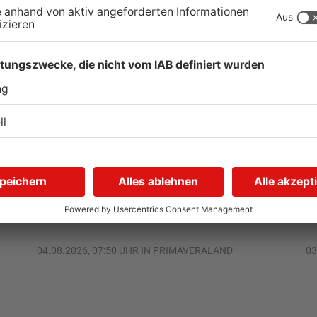
TOPNEWS
Kliniken im Primaveraland
S
r
melden mehr Patienten
G
durch Hitze
u
04.08.2026, 07:50 UHR IN PRIMAVERALAND
03