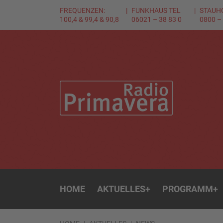
FREQUENZEN:
FUNKHAUS TEL
STAUH
100,4 & 99,4 & 90,8
06021 – 38 83 0
0800 –
HOME
AKTUELLES
+
PROGRAMM
+