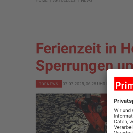
HOME
AKTUELLES
NEWS
Ferienzeit in 
Sperrungen u
07.07.2025, 06:28 UHR IN
PRIMAVER
TOPNEWS