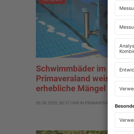
TOPNEWS
Schwimmbäder im
Primaveraland weisen teil
erhebliche Mängel auf
06.08.2026, 06:37 UHR IN PRIMAVERALAND