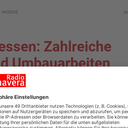
ANZEIGE
A
Hessen: Zahlreiche
nd Umbauarbeiten
ALAND