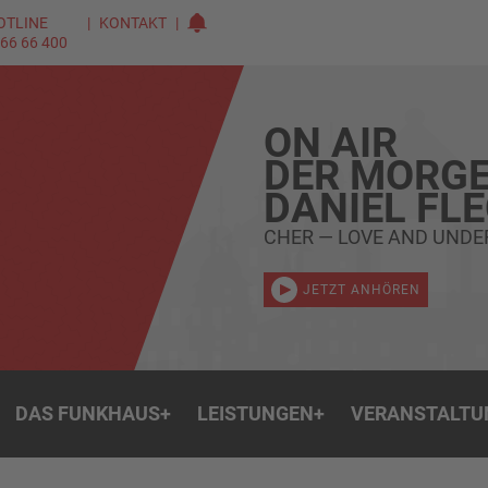
OTLINE
KONTAKT
 66 66 400
ON AIR
DER MORGE
DANIEL FL
CHER — LOVE AND UND
JETZT ANHÖREN
DAS FUNKHAUS
+
LEISTUNGEN
+
VERANSTALTU