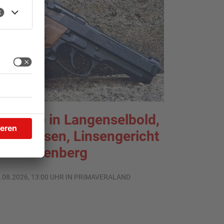
chüsse in Langenselbold,
elnhausen, Linsengericht
nd Miltenberg
.08.2026, 13:00 UHR IN PRIMAVERALAND