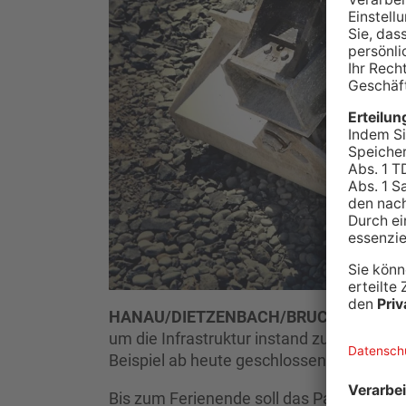
HANAU/DIETZENBACH/BRUCHKÖBEL.
D
um die Infrastruktur instand zu setzen. 
Beispiel ab heute geschlossen.
Bis zum Ferienende soll das Parkhaus um