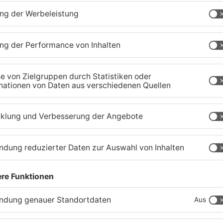
TOPNEWS
Waldbrandgefahr im
B
s
Primaveraland bleibt
W
weiterhin sehr hoch
H
06.08.2026, 06:34 UHR IN PRIMAVERALAND
05