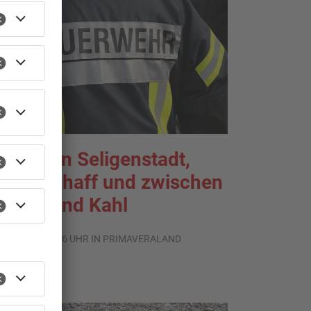
TOPNEWS
rände in Seligenstadt,
aldaschaff und zwischen
anau und Kahl
.08.2026, 06:36 UHR IN PRIMAVERALAND