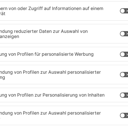
bwasserrinnen, sondern auch das Parksystem –
eren. Die Einfahrt soll dafür auf eine Spur verengt
egen Arbeiten an der Stromleitung
sperrt sein. In Dietzenbach werden die
eiten am Kindäcker Weg genutzt. Der Busverkehr
Die Landstraße zwischen Bruchköbel-Nord und
ngen gesperrt bleiben. Der Grund ist der Bau eines
beler Hauptstraße und im Seewiesenring sorgen
en Straße.
aland