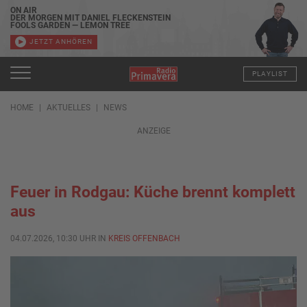
ON AIR
DER MORGEN MIT DANIEL FLECKENSTEIN
FOOLS GARDEN — LEMON TREE
JETZT ANHÖREN
PLAYLIST
HOME
AKTUELLES
NEWS
ANZEIGE
Feuer in Rodgau: Küche brennt komplett
aus
04.07.2026, 10:30 UHR IN
KREIS OFFENBACH