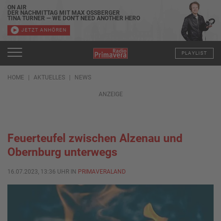
ON AIR
DER NACHMITTAG MIT MAX OSSBERGER
TINA TURNER — WE DON'T NEED ANOTHER HERO
JETZT ANHÖREN
PLAYLIST
HOME
AKTUELLES
NEWS
ANZEIGE
Feuerteufel zwischen Alzenau und
Obernburg unterwegs
16.07.2023, 13:36 UHR IN
PRIMAVERALAND