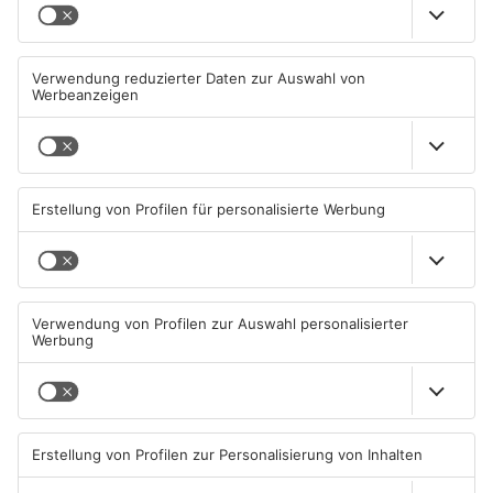
Müll wird in Kreisen
Schwimmbäder im
Aschaffenburg und
Primaveraland weisen teils
Miltenberg früher abgeholt
erhebliche Mängel auf
07.08.2026, 09:25 UHR IN
06.08.2026, 06:37 UHR IN
PRIMAVERALAND
PRIMAVERALAND
TOPNEWS
TOPNEWS