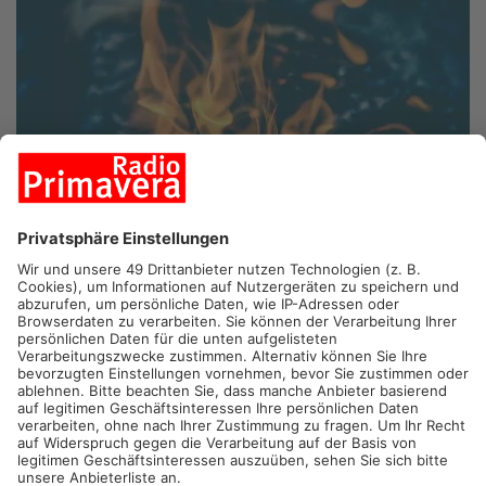
OBERNBURG/ALZENAU.
Am bayerischen Untermain treiben
Feuerteufel ihr Unwesen. Nach mehreren Bränden bei Alzenau
und Obernburg hat die Kripo Ermittlungen aufgenommen.
Zwischen Obernburg und Wörth brannte es im Wald sowohl am
Freitagvormittag im Bereich Waldhausstraße wie auch am
Nachmittag im Wald oberhalb der B469. Samstagfrüh löschten
Passanten ein Feuer am Radweg von Alzenau nach Kahl. Zur
gleichen Zeit brannte es in Alzenau auch im Bereich
Hochstraße/Gelnhäuser Straße. Wer etwas Verdächtiges
gesehen hat, wird gebeten, sich bei der Polizei zu melden: