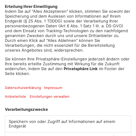
Polizeiinspektion Obernburg am Main unter Tel.
06022/629-0
Kriminalpolizei Aschaffenburg unter Tel. 06021/857-1733
Polizeiinspektion Alzenau unter Tel. 06023/944-0
Artikel teilen
ANZEIGE
Mehr aus
Primaveraland
TOPNEWS