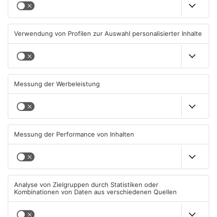
Waldbrandgefahr im
Brände in Seligenstadt,
Primaveraland bleibt
Waldaschaff und zwischen
weiterhin sehr hoch
Hanau und Kahl
06.08.2026, 06:34 UHR IN
05.08.2026, 06:36 UHR IN
PRIMAVERALAND
PRIMAVERALAND
TOPNEWS
Gewässer im Primaveraland
Kliniken im Primaveraland
leiden unter Trockenheit
melden mehr Patienten
durch Hitze
04.08.2026, 15:07 UHR IN
04.08.2026, 07:50 UHR IN