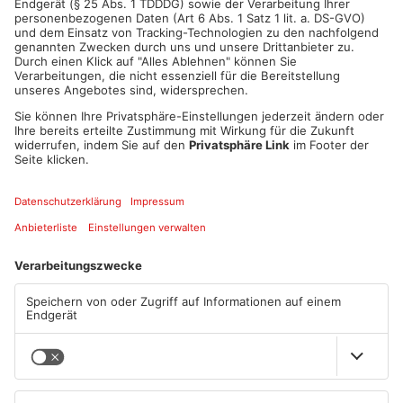
Mehr aus
Primaveraland
TOPNEWS
Müll wird in Kreisen
Schwimmbäder im
Aschaffenburg und
Primaveraland weisen teils
Miltenberg früher abgeholt
erhebliche Mängel auf
07.08.2026, 09:25 UHR IN
06.08.2026, 06:37 UHR IN
PRIMAVERALAND
PRIMAVERALAND