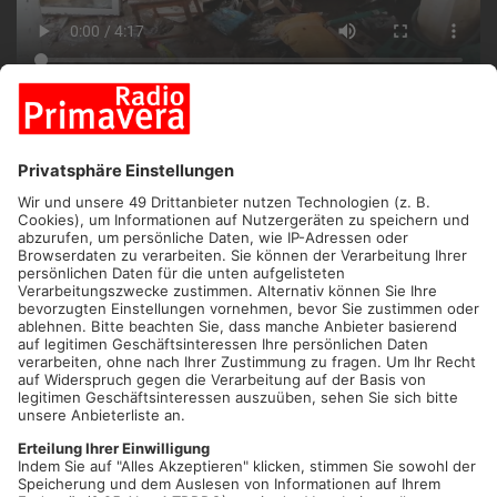
ANZEIGE
ASCHAFFENBURG/AHRTAL.
Die Flutkatastrophe im Ahrtal
liegt nun schon knapp ein halbes Jahr zurück. Hören wir die
Geschichten und Schicksale der Familien, stockt uns aber
nach wie vor der Atem. Familie Steffes ist eine von ihnen.
Aber: Die Hilfsbereitschaft aus der Bevölkerung war und ist
überwältigend. Christine Kress aus Goldbach ist Patin von
Familie Steffes, die Opfer des schrecklichen Hochwassers
wurde. Am Wochenende war die vierköpfige Familie in
Aschaffenburg bei ihrer Spenderin zu Besuch.
Artikel teilen