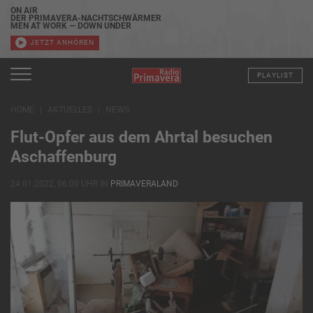
ON AIR
DER PRIMAVERA-NACHTSCHWÄRMER
MEN AT WORK — DOWN UNDER
JETZT ANHÖREN
PLAYLIST
HOME
AKTUELLES
NEWS
Flut-Opfer aus dem Ahrtal besuchen
Aschaffenburg
24.01.2022, 06:00 UHR IN
PRIMAVERALAND