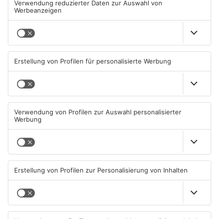
TOPNEWS
TOPNEWS
Waldbrandgefahr im
Brände in Seligenstadt,
Primaveraland bleibt
Waldaschaff und zwischen
weiterhin sehr hoch
Hanau und Kahl
06.08.2026, 06:34 UHR IN
05.08.2026, 06:36 UHR IN
PRIMAVERALAND
PRIMAVERALAND
TOPNEWS