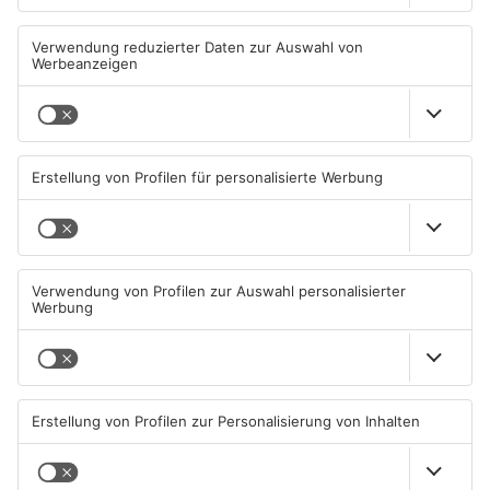
Mann schießt in Neuberg mit
Schwerer Unfall zwischen
Schreckschusswaffe auf
Langenselbolder Dreieck und
Busfahrer
Hanauer Kreuz
07.08.2026, 07:12 UHR IN MAIN-
07.08.2026, 07:07 UHR IN MAIN-
KINZIG-KREIS
KINZIG-KREIS
Ausstellung in Bruchköbel
Wohnhausbrand in Maintal:
zum Thema "Wasser im
Zwei Menschen verletzt
Klimawandel"
07.08.2026, 05:00 UHR IN MAIN-
06.08.2026, 15:42 UHR IN MAIN-
KINZIG-KREIS
KINZIG-KREIS