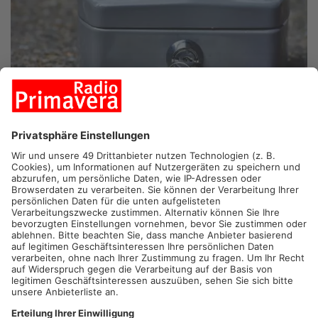
SCHÖNECK/NIDDERAU.
In Schöneck und Nidderau fließt Geld
aus der hessischen Sportförderung in mehrere Vereine. So
erhält der Tennisclub Schöneck 14.500 Euro für die Sanierung
des Vereinsheims und die Bewässerungsanlage. Und der
Schützenverein Falke Niederissigheim erhält 10.000 Euro für
mehr Sicherheit an der 50-Meter-Schießbahn. Mit den
Förderungen soll der Sport und das Ehrenamt gestärkt werden.
Artikel teilen