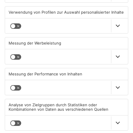
Gute Nachrichten für Pendler
Wächtersbacher
im Main-Kinzig-Kreis und in
Schwimmbad bleibt heute
Hanau
geschlossen
06.08.2026, 11:33 UHR IN MAIN-
05.08.2026, 07:31 UHR IN MAIN-
KINZIG-KREIS
KINZIG-KREIS