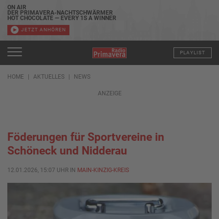
ON AIR
DER PRIMAVERA-NACHTSCHWÄRMER
HOT CHOCOLATE — EVERY 1S A WINNER
JETZT ANHÖREN
PLAYLIST
HOME
AKTUELLES
NEWS
ANZEIGE
Föderungen für Sportvereine in
Schöneck und Nidderau
12.01.2026, 15:07 UHR IN
MAIN-KINZIG-KREIS