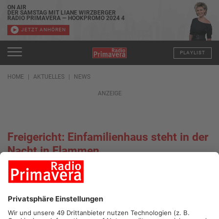
ON AIR
DER SAMSTAG MIT LIANE WIRZBERGER
RADIO PRIMAVERA — HOOKPROMO 2024 4
JETZT ANHÖREN
PLAYLIST
HOME
AKTUELLES
NEWS
ANZEIGE
Freigericht: Einfamilienhaus steht in der
Nacht in Flammen
29.01.2022, 09:47 UHR
TOPNEWS
FREIGERICHT.
Am Freitagabend kam es in der Savignystraße,
im Bereich der einstelligen Hausnummern, aus bislang
unbekannter Ursache zu einem Brand eines Einfamilienhauses.
Als die Feuerwehr gegen 23.20 Uhr eintraf, stand das