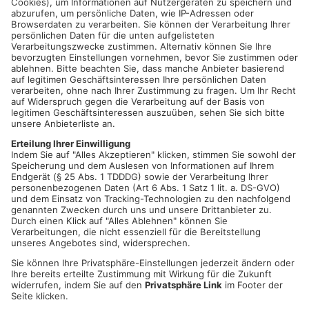
Wohnhaus bereits in Vollbrand. Der Wohnungsinhaber war
inzwischen durch einen zufällig vorbeifahrenden Ersthelfer
nach draußen verbracht worden und musste mit einer
Rauchgasintoxikation in die Main-Kinzig-Klinik nach
Gelnhausen verbracht werden.
Der Brand war gegen 01.25 Uhr gelöscht. An dem Gebäude
entstand ein Sachschaden von etwa 150.000 Euro. Die
Kriminalpolizei in Gelnhausen hat die Ermittlungen
aufgenommen.
Quelle: Polizei
Artikel teilen
ANZEIGE