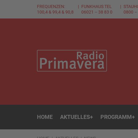
FREQUENZEN:
FUNKHAUS TEL
STAUH
100,4 & 99,4 & 90,8
06021 – 38 83 0
0800 –
HOME
AKTUELLES
+
PROGRAMM
+