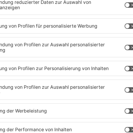
tenberg
r
Zustand des Faulbacher
S