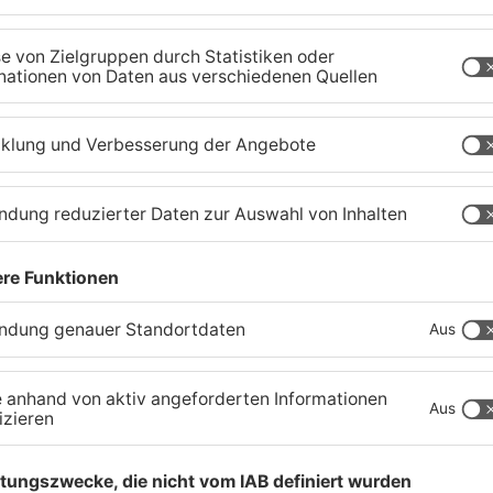
Gemeindewaldes soll
T
erfasst werden
M
04.08.2026, 06:33 UHR IN KREIS MILTENBERG
01