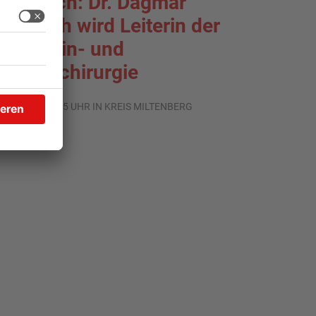
rlenbach: Dr. Dagmar
ohlbach wird Leiterin der
llgemein- und
iszeralchirurgie
.07.2026, 11:35 UHR IN KREIS MILTENBERG