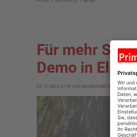
HOME
AKTUELLES
NEWS
Für mehr Siche
Demo in Elsen
03.10.2024, 07:40 UHR IN
KREIS MILTENBERG