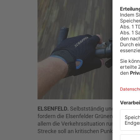
ELSENFELD.
Selbstständig und sicher mi
fordern die Elsenfelder Grünen und habe
allem die Verkehrssituation rund um die
Strecke soll an kritischen Punkten vorbe