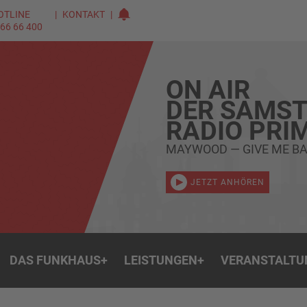
OTLINE
KONTAKT
 66 66 400
ON AIR
DER SAMST
RADIO PRI
MAYWOOD — GIVE ME BA
JETZT ANHÖREN
DAS FUNKHAUS
+
LEISTUNGEN
+
VERANSTALTU