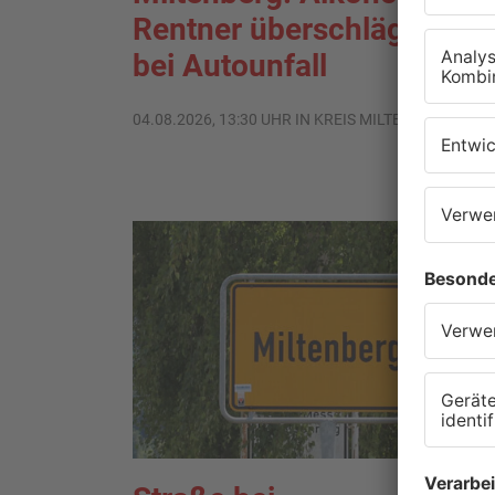
Rentner überschlägt sich
bei Autounfall
04.08.2026, 13:30 UHR IN KREIS MILTENBERG