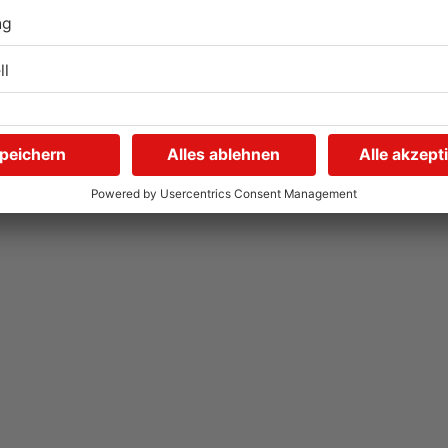
Autofahrerin mit drei
E
Promille in Eichenbühl
S
gestoppt
A
V
31.07.2026, 11:45 UHR IN KREIS MILTENBERG
31