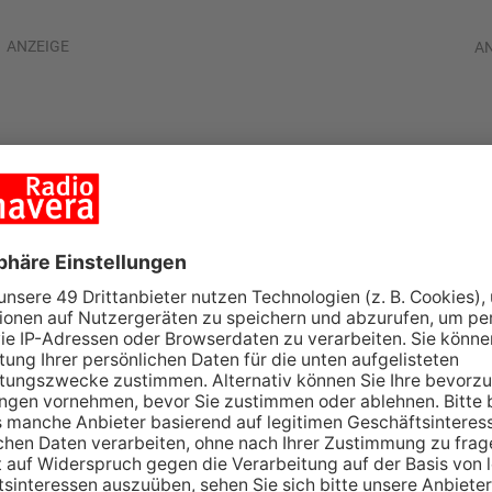
ANZEIGE
A
rheit: Fahrrad-
feld