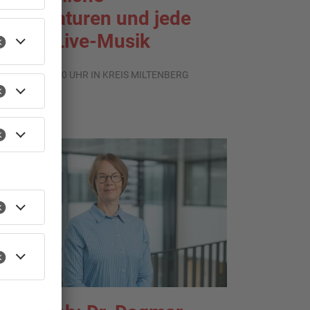
emperaturen und jede
enge Live-Musik
.08.2026, 21:20 UHR IN KREIS MILTENBERG