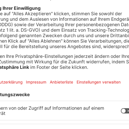
t dem Fahrrad in Elsenfeld unterwegs sein. Das
n deshalb heute zur Fahrrad-Demo aufgerufen.Vor
 Schulen müsse verbessert werden. Die geplante
iführen. Los geht’s um 15 Uhr am Elsavapark.