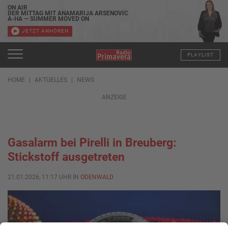
ON AIR
DER MITTAG MIT ANAMARIJA ARSENOVIC
A-HA — SUMMER MOVED ON
JETZT ANHÖREN
PLAYLIST
HOME
AKTUELLES
NEWS
ANZEIGE
Gasalarm bei Pirelli in Breuberg:
Stickstoff ausgetreten
21.01.2026, 11:17 UHR IN
ODENWALD