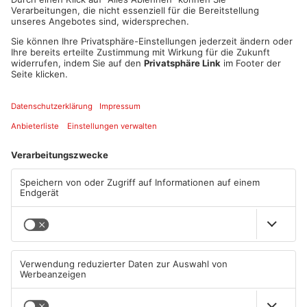
Umgebungsluft verteilten. Stickstoff ist Hauptbestandteil der
Luft, aber bei hohen Konzentrationen kann man ersticken. In
Breuberg sei aber niemand in Gefahr gewesen, hieß es vom
Reifenhersteller.
Artikel teilen
ANZEIGE
Mehr aus
Odenwald
TOPNEWS