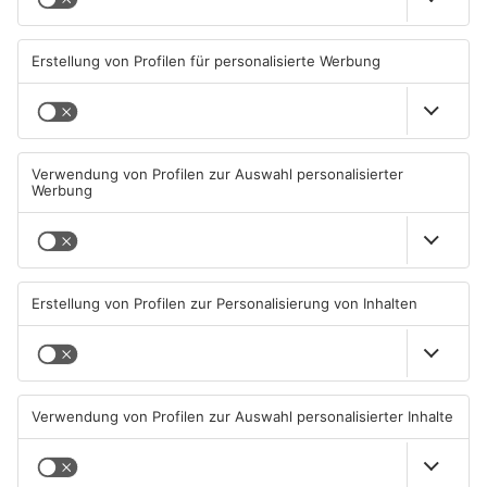
Erbach: Explosion an
Wohnhaus in der Danziger
Straße
07.08.2026, 07:10 UHR IN
ODENWALD