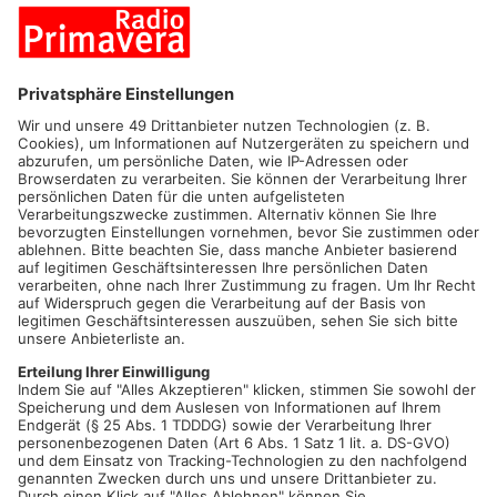
BREUBERG.
Gasalarm am Abend bei Pirelli in Breuberg: Auf
dem Werksgelände des Reifenherstellers trat plötzlich
Stickstoff aus.
Auf dem Pirelli-Gelände werden gerade neue Tanks für
Stickstoff installiert. Bei einem gab es offenbar einen
technischen Defekt, und der Stickstoff entwich ins Freie. Es
herrscht gerade völlige Windstille, Deshalb war der
Werksparkplatz von Pirelli auch in kürzester Zeit komplett
eingenebelt. Die Werksfeuerwehr rückte an, dichtete das Ventil
ab und stellte Ventilatoren auf, die den Stickstoff in die