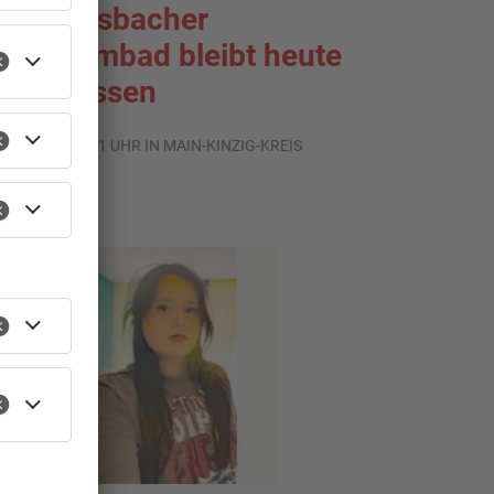
ächtersbacher
chwimmbad bleibt heute
eschlossen
.08.2026, 07:31 UHR IN MAIN-KINZIG-KREIS