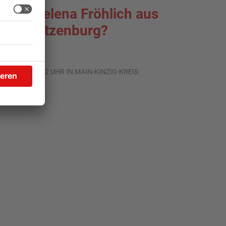
o ist Selena Fröhlich aus
roßkrotzenburg?
.07.2026, 16:32 UHR IN MAIN-KINZIG-KREIS