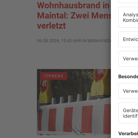
Wohnhausbrand in
Maintal: Zwei Menschen
verletzt
06.08.2026, 15:42 UHR IN MAIN-KINZIG-KREIS
TOPNEWS