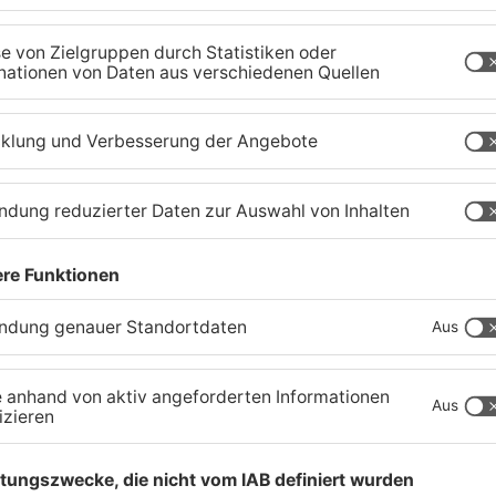
Gute Nachrichten für
W
Pendler im Main-Kinzig-
S
Kreis und in Hanau
g
06.08.2026, 11:33 UHR IN MAIN-KINZIG-KREIS
05
TOPNEWS