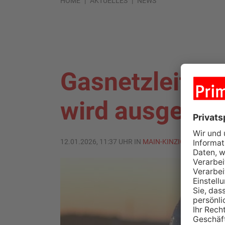
HOME
AKTUELLES
NEWS
Gasnetzleitun
wird ausgewec
12.01.2026, 11:37 UHR IN
MAIN-KINZIG-KREIS