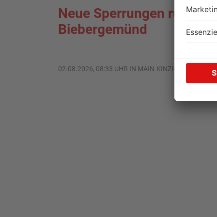
Neue Sperrungen rund u
Biebergemünd
02.08.2026, 08:33 UHR IN MAIN-KINZIG-KREIS