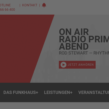
OTLINE
KONTAKT
 66 66 400
ON AIR
RADIO PRI
ABEND
ROD STEWART — RHYTH
JETZT ANHÖREN
DAS FUNKHAUS
+
LEISTUNGEN
+
VERANSTALTU