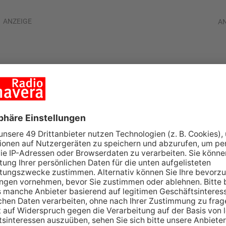
ANZEIGE
A
g in Gelnhausen
hselt