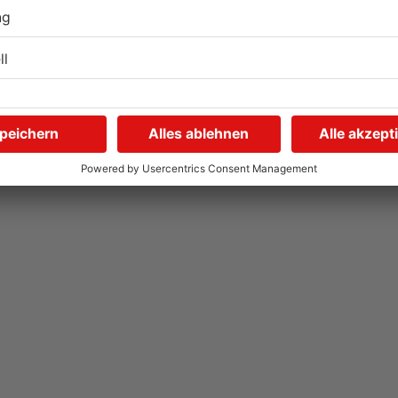
m
Gleisarbeiten sollen
W
Feldbrand in Nidderau
G
ausgelöst haben
31.07.2026, 06:25 UHR IN MAIN-KINZIG-KREIS
29