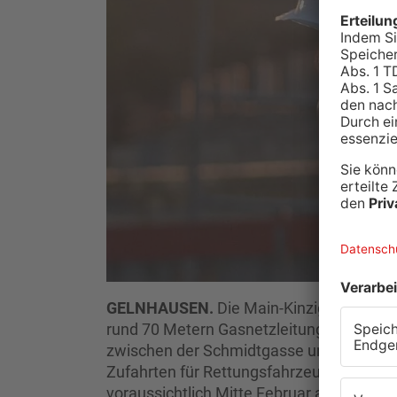
GELNHAUSEN.
Die Main-Kinzig Netzdie
rund 70 Metern Gasnetzleitung in Gelnha
zwischen der Schmidtgasse und der Haitze
Zufahrten für Rettungsfahrzeuge und die M
voraussichtlich Mitte Februar abgeschlos