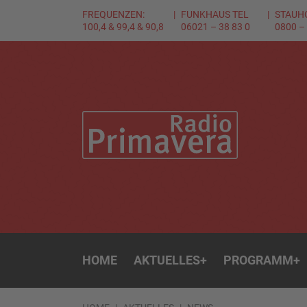
FREQUENZEN:
FUNKHAUS TEL
STAUH
100,4 & 99,4 & 90,8
06021 – 38 83 0
0800 –
HOME
AKTUELLES
+
PROGRAMM
+