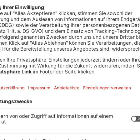
nste GmbH hat heute mit der Auswechslung von
usen begonnen. Gearbeitet wird im Bereich
r Gasse. Eine Vollsperrung ist nicht geplant,
üllabfuhr bleiben frei. Die Bauarbeiten sollen
sen sein.