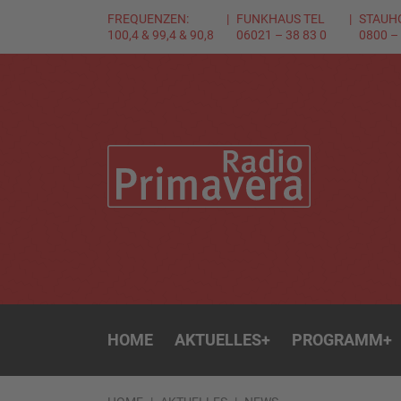
FREQUENZEN:
FUNKHAUS TEL
STAUH
100,4 & 99,4 & 90,8
06021 – 38 83 0
0800 –
HOME
AKTUELLES
+
PROGRAMM
+