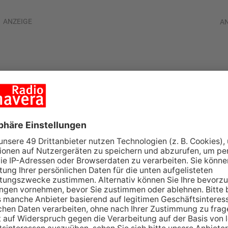
ANZEIGE
A
llen Fernwärme