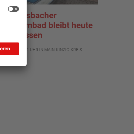
ächtersbacher
chwimmbad bleibt heute
eschlossen
.08.2026, 07:31 UHR IN MAIN-KINZIG-KREIS