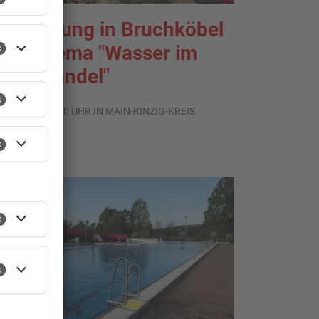
usstellung in Bruchköbel
um Thema "Wasser im
limawandel"
.08.2026, 05:00 UHR IN MAIN-KINZIG-KREIS