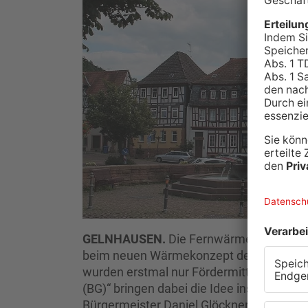
GELNHAUSEN.
Die Fernwärme soll nach 
beim neuen Wärmekonzept der Stadtverord
wurden erstmal nur Fördermittel beantra
(BG)“ bringen dabei die Idee ins Spiel, e
Bürgermeister Daniel Glöckner ist davon 