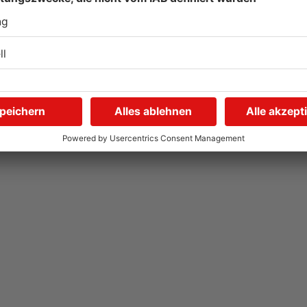
Gute Nachrichten für
W
Pendler im Main-Kinzig-
S
Kreis und in Hanau
g
06.08.2026, 11:33 UHR IN MAIN-KINZIG-KREIS
05