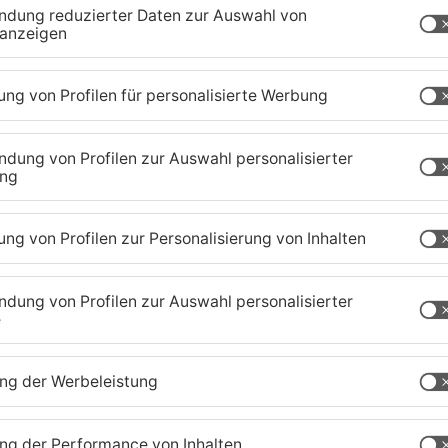
rnwärme zu erschließen, als die Altstadt.
zig-Kreis