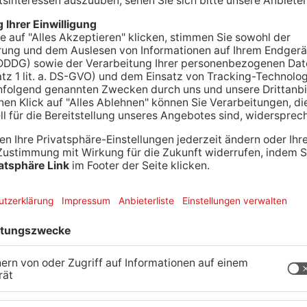
Gelnhausen kommen - Das ist jedenfalls der Plan
neten. Wie genau ist aber noch unklar, es
gt. Die Freie Wählergruppe „Bürger für Gelnhausen
in Fernwärmenetz auch in der Altstadt auszubauen.
nicht überzeugt. Auch sein Nachfolger Christian