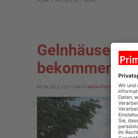
HOME
AKTUELLES
NEWS
Gelnhäuser so
bekommen
08.09.2023, 12:21 UHR IN
MAIN-KINZIG-KREIS