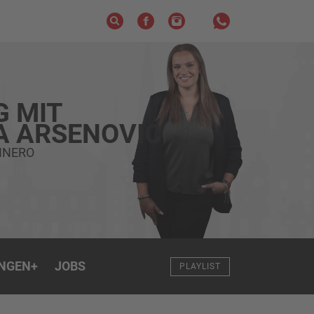
G MIT
A ARSENOVIC
INERO
NGEN
+
JOBS
PLAYLIST