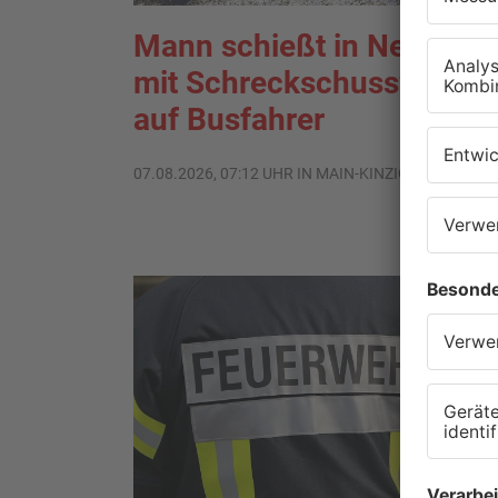
Mann schießt in Neuberg
mit Schreckschusswaffe
auf Busfahrer
07.08.2026, 07:12 UHR IN MAIN-KINZIG-KREIS