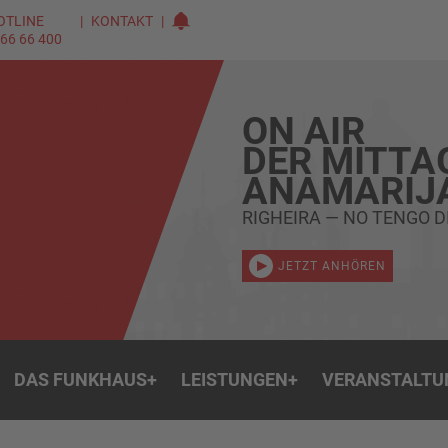
OTLINE
KONTAKT
 66 66 400
ON AIR
DER MITTA
ANAMARIJ
RIGHEIRA — NO TENGO D
JETZT ANHÖREN
DAS FUNKHAUS
+
LEISTUNGEN
+
VERANSTALTU