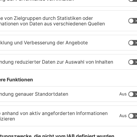
Schwerer Unfall zwischen
A
Langenselbolder Dreieck
z
und Hanauer Kreuz
K
07.08.2026, 07:07 UHR IN MAIN-KINZIG-KREIS
07