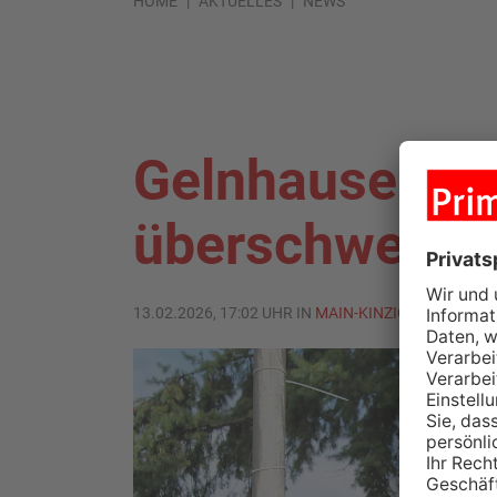
HOME
AKTUELLES
NEWS
Gelnhausen: U
überschwemm
13.02.2026, 17:02 UHR IN
MAIN-KINZIG-KREIS