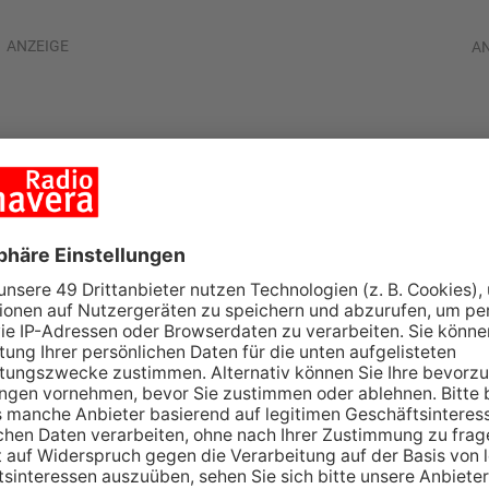
ANZEIGE
A
ferparkplätze
t