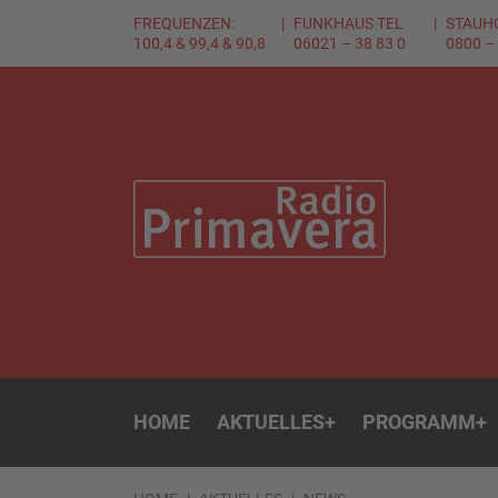
FREQUENZEN:
FUNKHAUS TEL
STAUH
100,4 & 99,4 & 90,8
06021 – 38 83 0
0800 –
HOME
AKTUELLES
+
PROGRAMM
+