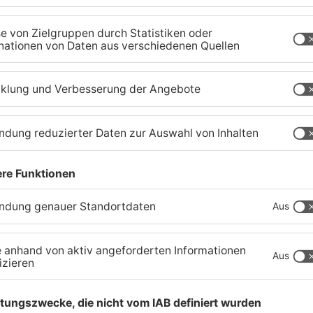
Schwerer Unfall zwischen
A
Langenselbolder Dreieck
z
und Hanauer Kreuz
K
07.08.2026, 07:07 UHR IN MAIN-KINZIG-KREIS
07