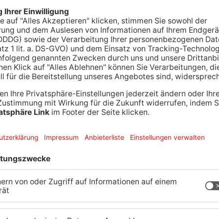
 haben die Pegel im Primaveraland deutlich
r Wasserstand der Kinzig bei rund 3,5 Metern und
rt sind bereits die Uferparkplätze
er Neue Zeitung. Im mittleren Kinzigtal sind bei
überflutet worden.