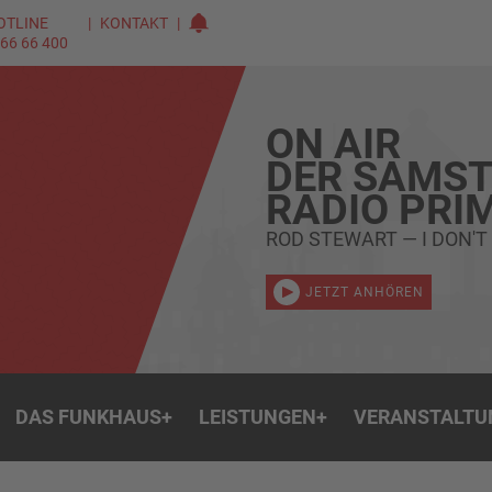
OTLINE
KONTAKT
 66 66 400
ON AIR
DER SAMST
RADIO PRI
ROD STEWART — I DON'T
JETZT ANHÖREN
DAS FUNKHAUS
+
LEISTUNGEN
+
VERANSTALTU