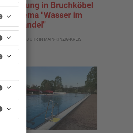
usstellung in Bruchköbel
um Thema "Wasser im
limawandel"
.08.2026, 05:00 UHR IN MAIN-KINZIG-KREIS