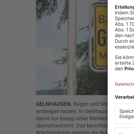
GELNHAUSEN.
Regen und Schmelzwasser
ansteigen lassen. In Gelnhausen liegt de
damit nur knapp unter Meldestufe zwei. Do
überschwemmt. Das berichtet die Gelnhäus
Wächtersbach gestern die Brachtwiesen 