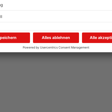
Gute Nachrichten für
W
Pendler im Main-Kinzig-
S
Kreis und in Hanau
g
06.08.2026, 11:33 UHR IN MAIN-KINZIG-KREIS
05