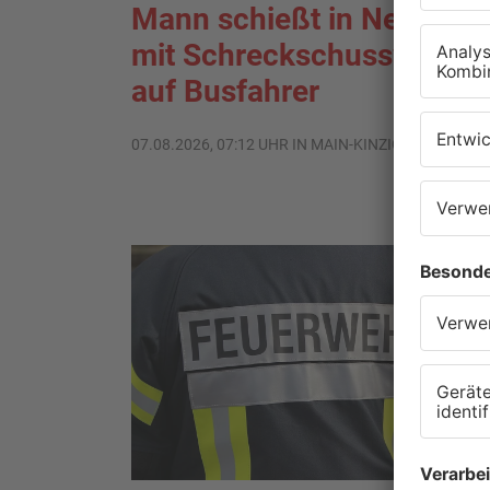
Mann schießt in Neuberg
mit Schreckschusswaffe
auf Busfahrer
07.08.2026, 07:12 UHR IN MAIN-KINZIG-KREIS