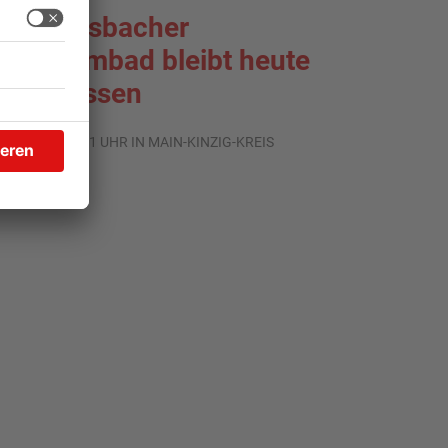
ächtersbacher
chwimmbad bleibt heute
eschlossen
.08.2026, 07:31 UHR IN MAIN-KINZIG-KREIS