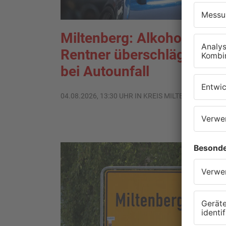
Miltenberg: Alkoholisierte
Rentner überschlägt sich
bei Autounfall
04.08.2026, 13:30 UHR IN KREIS MILTENBERG