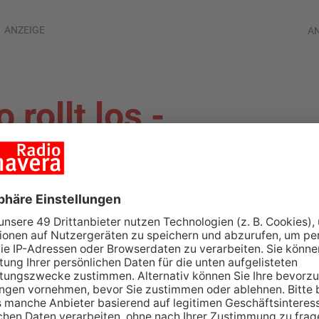
ANZEIGE
A
rollt los -
 landet in Schul-