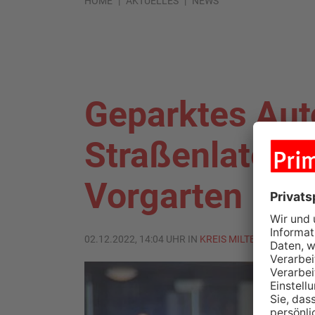
HOME
AKTUELLES
NEWS
Geparktes Auto 
Straßenlaterne
Vorgarten
02.12.2022, 14:04 UHR IN
KREIS MILTENBERG