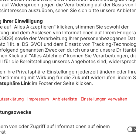
 Schüler der Grundschule in Dorfprozelten. Eine
 vergessen, die Handbremse an ihrem Wagen