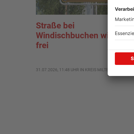
Straße bei
Windischbuchen wieder
frei
31.07.2026, 11:48 UHR IN KREIS MILTENBERG