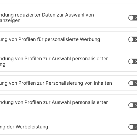
ung Schulhof in Bewegung und rammte eine
ten der Schule. Schüler kamen nach Angaben der
tenberg