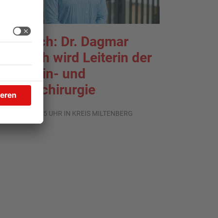
rlenbach: Dr. Dagmar
ohlbach wird Leiterin der
llgemein- und
iszeralchirurgie
.07.2026, 11:35 UHR IN KREIS MILTENBERG