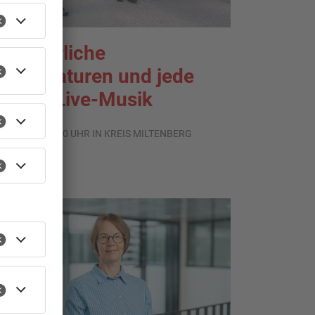
ommerliche
emperaturen und jede
enge Live-Musik
.08.2026, 21:20 UHR IN KREIS MILTENBERG