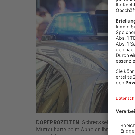
DORFPROZELTEN.
Schrecksekunde für die
Mutter hatte beim Abholen ihres Kindes