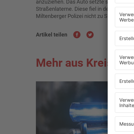
anzuziehen. Das Auto setzte sich Richt
Straßenlaterne. Diese fiel in den Vorgar
Miltenberger Polizei nicht zu Schaden.
Artikel teilen
Mehr aus Kreis Mil