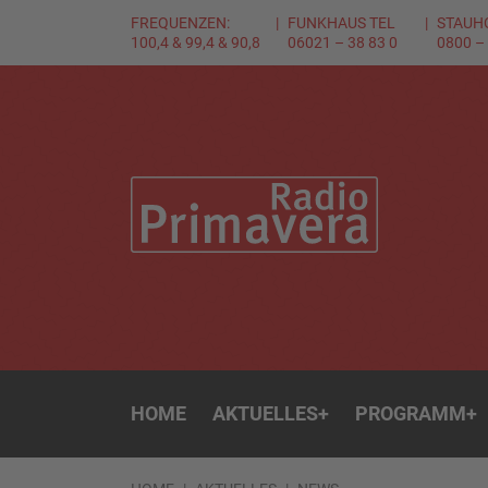
FREQUENZEN:
FUNKHAUS TEL
STAUH
100,4 & 99,4 & 90,8
06021 – 38 83 0
0800 –
HOME
AKTUELLES
+
PROGRAMM
+