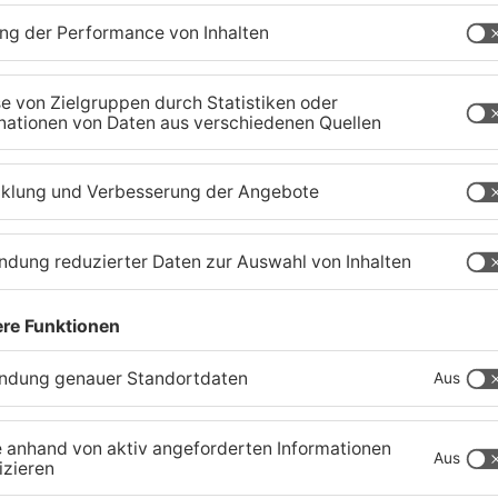
r
Zustand des Faulbacher
S
Gemeindewaldes soll
T
erfasst werden
M
04.08.2026, 06:33 UHR IN KREIS MILTENBERG
01