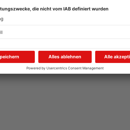
Autofahrerin mit drei
E
Promille in Eichenbühl
S
gestoppt
A
V
31.07.2026, 11:45 UHR IN KREIS MILTENBERG
31