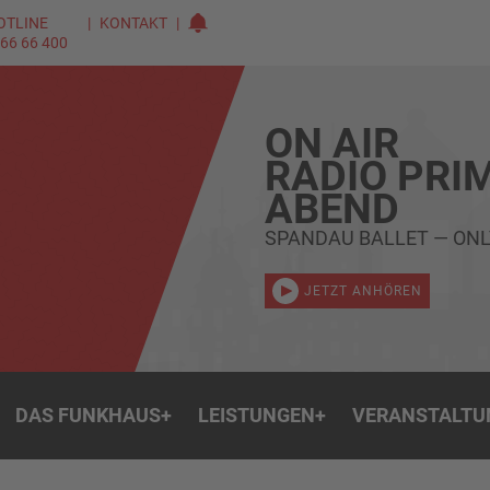
OTLINE
KONTAKT
 66 66 400
ON AIR
RADIO PRI
ABEND
SPANDAU BALLET — ONL
JETZT ANHÖREN
DAS FUNKHAUS
+
LEISTUNGEN
+
VERANSTALTU