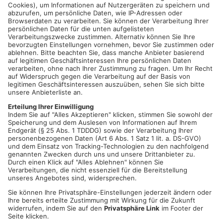
Brandanschlag ausgegangen, doch später stellte sich heraus,
dass die Schmierereien wohl von den Bewohnern selbst
angebracht worden waren, um die Ermittler zu täuschen.
Ermittlungen und Schadenssumme
Die Ermittler sprechen nun von Versicherungsbetrug, da
bereits knapp 20.000 Euro an die Familie gezahlt wurden. Es
wurde zudem entdeckt, dass die pakistanische Familie
offenbar bereits mehrfach versucht haben soll, Versicherungen
zu betrügen.
Mehr zum Thema
Primavera-Reporterin Anamarija Arsenovic ist vor Ort:
00:34
PLAY
MUTE