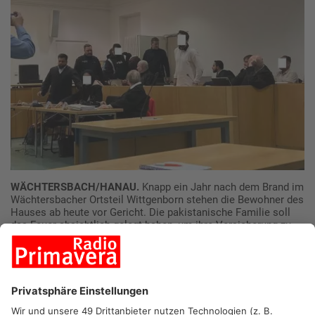
WÄCHTERSBACH/HANAU.
Knapp ein Jahr nach dem Brand im
Wächtersbacher Ortsteil Wittgenborn stehen die Bewohner des
Hauses ab heute vor Gericht. Die pakistanische Familie soll
das Feuer absichtlich gelegt haben, um ihre Versicherung zu
betrügen.
Falsche Fährten und Versicherungsmissbrauch
An Weihnachten 2023 hatte der Brand landesweit Aufsehen
erregt, da in der Ruine rassistische Parolen an die Wände
geschmiert wurden. Zunächst wurde von einem rassistischen