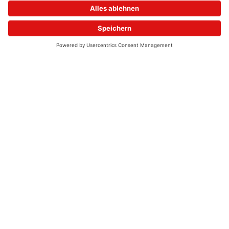
© 2026 - UKW-Frequenzen 100,4 & 99,4 & 90,8 | DAB+ | Alexa