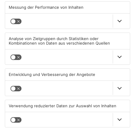
Hanauer Kreuz
Klimawandel"
07.08.2026, 07:07 UHR IN MAIN-
07.08.2026, 05:00 UHR IN MAIN-
KINZIG-KREIS
KINZIG-KREIS
Wohnhausbrand in Maintal:
Gute Nachrichten für Pendler
Zwei Menschen verletzt
im Main-Kinzig-Kreis und in
Hanau
06.08.2026, 15:42 UHR IN MAIN-
06.08.2026, 11:33 UHR IN MAIN-
KINZIG-KREIS
KINZIG-KREIS