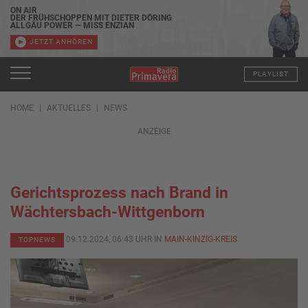
ON AIR
DER FRÜHSCHOPPEN MIT DIETER DÖRING
ALLGÄU POWER — MISS ENZIAN
JETZT ANHÖREN
PLAYLIST
HOME
AKTUELLES
NEWS
ANZEIGE
Gerichtsprozess nach Brand in
Wächtersbach-Wittgenborn
09.12.2024, 06:43 UHR IN
MAIN-KINZIG-KREIS
TOPNEWS