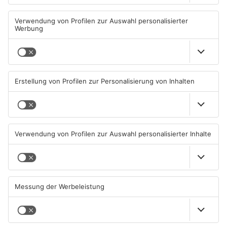
Großkrotzenburger Randale-
Mann schießt in Neuberg mit
Pfauen noch nicht
Schreckschusswaffe auf
eingefangen
Busfahrer
09.08.2026, 08:54 UHR IN MAIN-
07.08.2026, 07:12 UHR IN MAIN-
KINZIG-KREIS
KINZIG-KREIS
Schwerer Unfall zwischen
Ausstellung in Bruchköbel
Langenselbolder Dreieck und
zum Thema "Wasser im