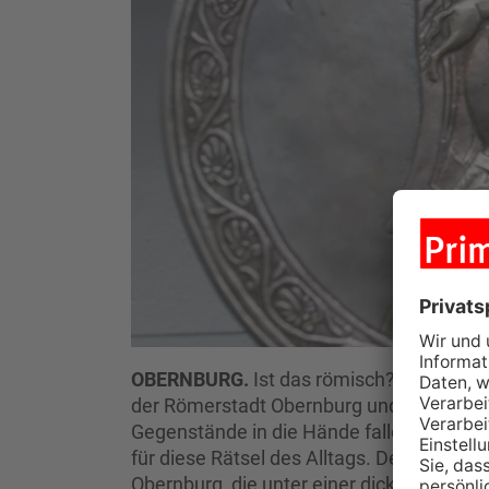
OBERNBURG.
Ist das römisch? Diese Frage
der Römerstadt Obernburg und am Limes
Gegenstände in die Hände fallen. Das
für diese Rätsel des Alltags. Denn es v
Obernburg, die unter einer dicken Schic