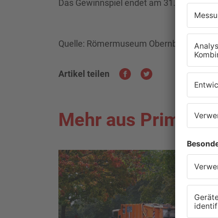
Das Gewinnspiel endet am 31. Dezember 
Quelle: Römermuseum Obernburg
Artikel teilen
Mehr aus Primaver