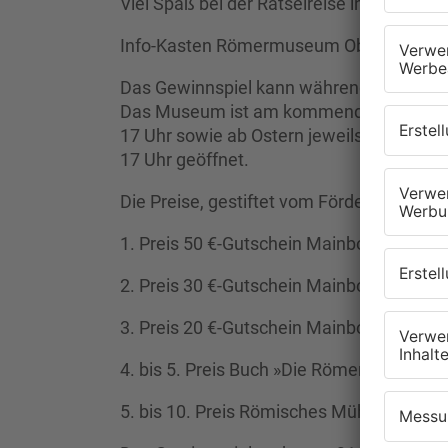
Viel Spaß bei der Rätselreise in die Verga
Info-Kasten Römermuseum Obernburg, Un
Das Gewinnspiel kann während der Öffn
Das Museum ist am kommenden Sonntag v
17 Uhr sowie ab Ostern jeweils von Donne
17 Uhr geöffnet.
Die Preise, gestiftet vom Förderkreis Ma
1. Preis 50 €-Gutschein Mainbogen
2. Preis 30 €-Gutschein Mainbogen
3. Preis 20 €-Gutschein Mainbogen
4. bis 5. Preis Buch »Die Römer bei uns«
5. bis 10. Preis Römisches Mühlespiel.