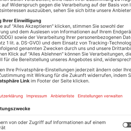
n einer Stadt über der römischen Stadt lebt,
en letzten Jahren etliche Entdecker von
ihren Funden in das Römermuseum und fragten
den Aspekt in der musealen Arbeit dokumentiert
 mit einem originellen Gewinnspiel. In einer
 werden zwölf Gegenstände präsentiert, die nicht
chen Ausgrabung ins Museum kamen. Es sind
 und gemischten Gruppe von Personen, die alle
nun tatsächlich römischen Ursprungs. Diese gilt
n. Für richtige Antworten winken wertvolle
von mehreren korrekten Antwortkarten per Los