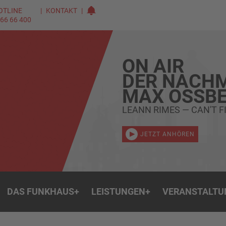
OTLINE
KONTAKT
 66 66 400
ON AIR
DER NACHM
MAX OSSBE
LEANN RIMES — CAN'T 
JETZT ANHÖREN
DAS FUNKHAUS
+
LEISTUNGEN
+
VERANSTALTU