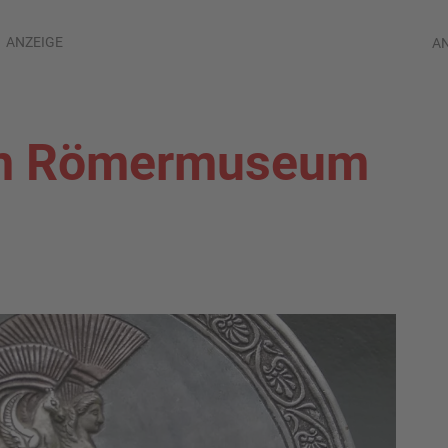
ANZEIGE
A
im Römermuseum