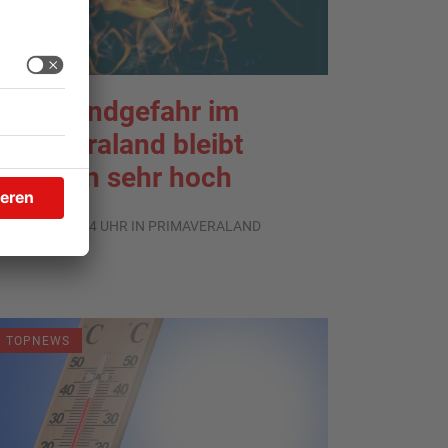
aldbrandgefahr im
rimaveraland bleibt
eiterhin sehr hoch
.08.2026, 06:34 UHR IN PRIMAVERALAND
TOPNEWS