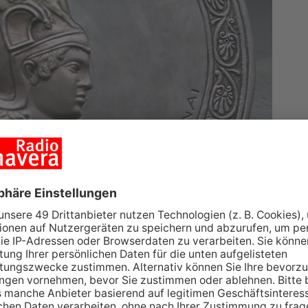
 stellen sich viele geschichtlich Interessierte in
 drumherum, denen antik erscheinende
 Römermuseum wurde immer mehr zum Anlaufpunkt
erwahrt zahlreiche Funde aus dem römischen
ht aus Schwemmlehm die Jahrhunderte seit der