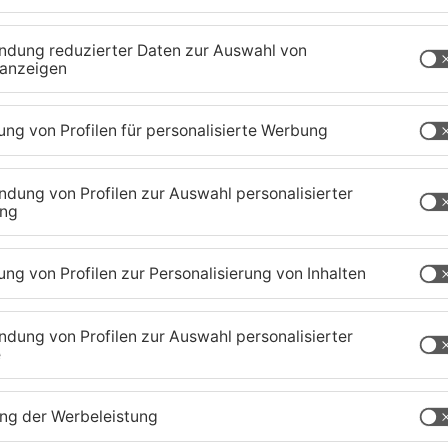
ngenheit!
tere Wallstraße 29 A
ungszeiten des Römermuseums gelöst werden.
on 11 bis 17 Uhr, am Palmsonntag von 14 bis
rstag bis Sonntag und an Feiertagen von 14 bis
inlimes-Museum e.V., sind: