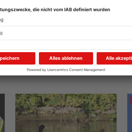
Schwimmbäder im
W
Primaveraland weisen teils
P
t
erhebliche Mängel auf
w
06.08.2026, 06:37 UHR IN PRIMAVERALAND
06