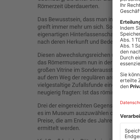
Römerzeit überdauerten.
Das Bewusstsein, dass man in Obernburg i
greift immer mehr um sich. So kamen in d
eigenartigen Hinterlassenschaften mit 
nach deren Herkunft und Bedeutung.
Diesen abwechslungsreichen und spannen
das Römermuseum nun in der neuen Saison
großen Vitrine im Sonderausstellungssaal
auf dem Weg der regulären archäologis
vielgestaltige Zufallsfunde einer bunten
neugierig fragten: Ist das römisch?
Drei der eingereichten Gegenstände sind 
es im Museum auszuwählen oder zu errate
Preise, die am Ende des Jahres im Fall 
ermittelt werden.