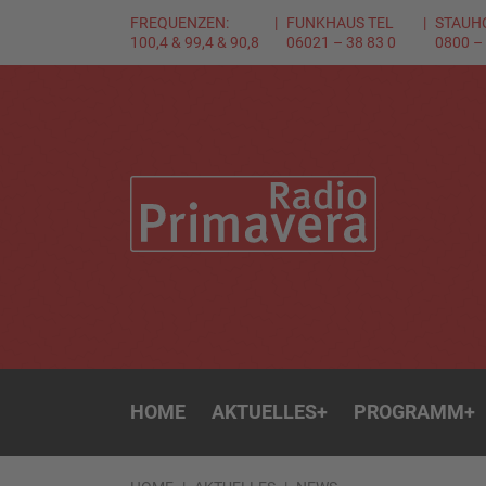
FREQUENZEN:
FUNKHAUS TEL
STAUH
100,4 & 99,4 & 90,8
06021 – 38 83 0
0800 –
HOME
AKTUELLES
+
PROGRAMM
+