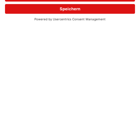
© 2026 - UKW-Frequenzen 100,4 & 99,4 & 90,8 | DAB+ | Alexa
Allgemeine Kontaktnummer
06021 – 38 83 0