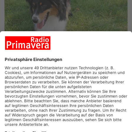
HEUSENSTAMM.
Auch in Heusenstamm sind jetzt Giftköder
aufgetaucht. Wie die Stadt jetzt mitgeteilt hat, haben
Spaziergänger in jüngster Zeit mehrfach Pulver an einem
Feldweg gefunden. Um was es sich dabei genau handelt, ist
bislang noch unklar. Ein Großteil wurde von Passanten und
Polizei bereits entfernt. Die Stadt geht aber davon aus, dass
noch Rückstände vorhanden sind und appelliert an
Hundehalter, beim Spazieren auf ihre Tiere aufzupassen.
Immer wieder tauchen im Primaveraland Giftköder auf –
zuletzt in Wächtersbach, Seligenstadt, Maintal und Wörth.