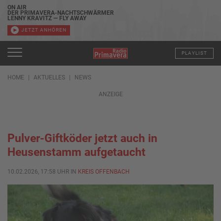
ON AIR
DER PRIMAVERA-NACHTSCHWÄRMER
LENNY KRAVITZ — FLY AWAY
JETZT ANHÖREN
PLAYLIST
HOME
AKTUELLES
NEWS
ANZEIGE
Pulver-Giftköder jetzt auch in
Heusenstamm aufgetaucht
10.02.2026, 17:58 UHR IN
KREIS OFFENBACH