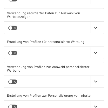
Wasserrohrbruch in
Einbruch ins Seligenstädter
Offenbach - mehrere Keller
Jugendzentrum scheitert
geflutet
08.08.2026, 15:18 UHR IN KREIS
06.08.2026, 13:56 UHR IN KREIS
OFFENBACH
OFFENBACH
Trinkwasserbrunnen in
Senior vor Offenbacher Bank
Obertshausen mit Keimen
abgelenkt und bestohlen
belastet