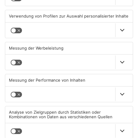
06.08.2026, 06:45 UHR IN KREIS
05.08.2026, 13:42 UHR IN KREIS
OFFENBACH
OFFENBACH
Igel verursacht
Hier brauchen Autofahrer in
Polizeieinsatz in Mühlheimer
Rodgau jetzt mehr Geduld
Supermarkt
04.08.2026, 07:54 UHR IN KREIS
04.08.2026, 06:47 UHR IN KREIS
OFFENBACH
OFFENBACH