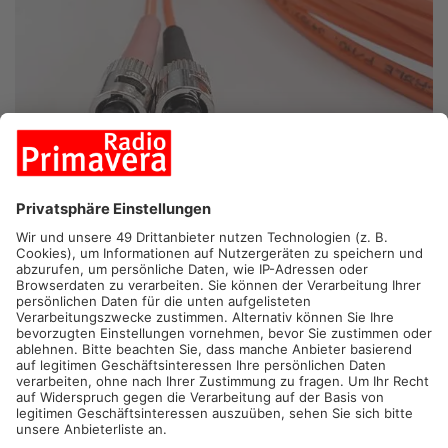
SELIGENSTADT.
Im Ostkreis Offenbach sind derzeit offenbar
Betrüger unterwegs, die sich als Vertriebler für Glasfaser-
Internet ausgeben. Darauf weist die Deutsche Glasfaser hin.
Vor allem in Seligenstadt hätten sich Anfragen von
Hausbesitzern gehäuft, so das Unternehmen. Die Polizei
vermutet, dass es sich um potentielle Einbrecher handelt, die
so im Vorfeld Informationen über ihre Einbruchs-Ziele
sammeln. Die deutsche Glasfaser betont, dass derzeit keiner
ihrer Mitarbeiter in Seligenstadt unterwegs sei. Hausbesitzer
sollten sich sicherheitshalber immer den Mitarbeiter-Ausweis