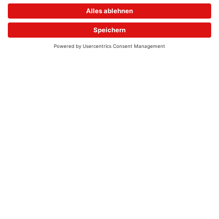
© 2026 - UKW-Frequenzen 100,4 & 99,4 & 90,8 | DAB+ | Alexa