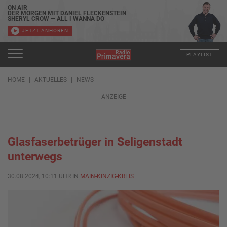
ON AIR
DER MORGEN MIT DANIEL FLECKENSTEIN
SHERYL CROW — ALL I WANNA DO
JETZT ANHÖREN
PLAYLIST
HOME
AKTUELLES
NEWS
ANZEIGE
Glasfaserbetrüger in Seligenstadt
unterwegs
30.08.2024, 10:11 UHR IN
MAIN-KINZIG-KREIS