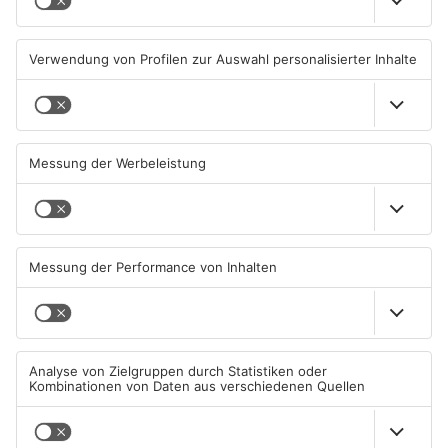
Gleisarbeiten sollen
Wo ist Selena Fröhlich aus
Feldbrand in Nidderau
Großkrotzenburg?
ausgelöst haben
31.07.2026, 06:25 UHR IN MAIN-
29.07.2026, 16:32 UHR IN MAIN-
KINZIG-KREIS
KINZIG-KREIS
Grundschule in Freigericht
Freigericht: Einbrecher
verwüstet
plündern Spielhalle
29.07.2026, 06:39 UHR IN MAIN-
28.07.2026, 07:36 UHR IN MAIN-
KINZIG-KREIS
KINZIG-KREIS