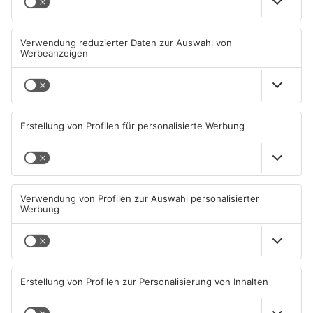
Wächtersbacher
Neue Sperrungen rund um
Schwimmbad bleibt heute
Biebergemünd
geschlossen
05.08.2026, 07:31 UHR IN MAIN-
02.08.2026, 08:33 UHR IN MAIN-
KINZIG-KREIS
KINZIG-KREIS
TOPNEWS