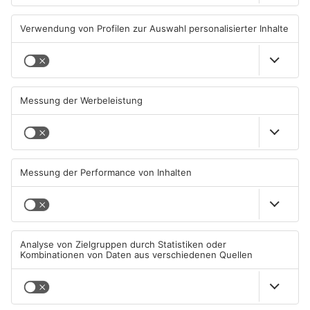
Wegen Trockenheit: Neue
Unterwäsche-Dieb in
Regeln auf A'burger
Goldbach geschnappt
Friedhöfen
31.07.2026, 11:46 UHR IN KREIS
31.07.2026, 11:42 UHR IN KREIS
ASCHAFFENBURG
ASCHAFFENBURG