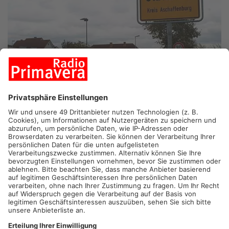
GLATTBACH.
Wie könnte die Ortsmitte in Glattbach künftig
aussehen? Darüber spricht gleich der Gemeinderat. Unter
anderem soll geprüft werden, ob die Schule an einen neuen
Standort umgesiedelt werden könnte. Die CSU-Fraktion
verspricht sich dadurch neuen Wohnraum auf insgesamt
12.000 Quadratmetern. Bereits im vergangenen Jahr gab es
einen Wettbewerb zur Neugestaltung der Ortsmitte.
Artikel teilen