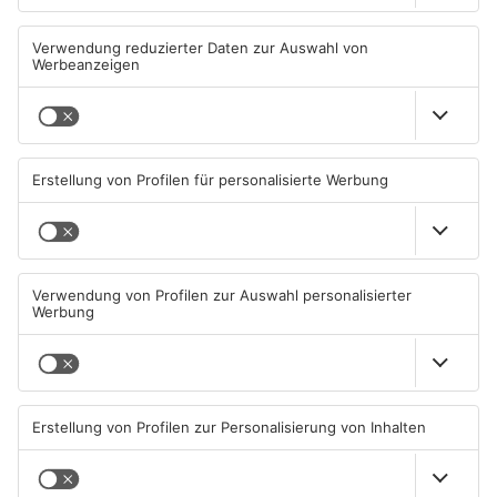
Neue Baugrundstücke für
Tante Enso übernimmt
junge Familien in
einzigen Supermarkt in
Heimbuchenthal?
Pflaumheim
06.08.2026, 11:39 UHR IN KREIS
06.08.2026, 05:30 UHR IN KREIS
ASCHAFFENBURG
ASCHAFFENBURG
TOPNEWS
Großbaustelle auf A3
Wenigumstadt feiert das
zwischen Hösbach und
Stöffche
Stockstadt
03.08.2026, 15:57 UHR IN KREIS
01.08.2026, 21:17 UHR IN KREIS
ASCHAFFENBURG
ASCHAFFENBURG