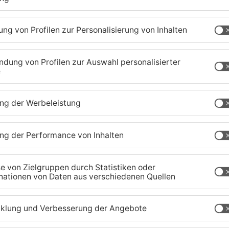
Großostheim:
H
Motorradfahrer auf der AB
E
16 schwerst verletzt
e
30.07.2026, 15:33 UHR IN KREIS ASCHAFFENBURG
30
is
Sailauf soll besseren
S