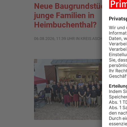
Neue Baugrundstücke für
junge Familien in
Heimbuchenthal?
06.08.2026, 11:39 UHR IN KREIS ASCHAFFENBURG