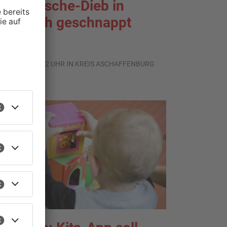
nterwäsche-Dieb in
oldbach geschnappt
.07.2026, 11:42 UHR IN KREIS ASCHAFFENBURG