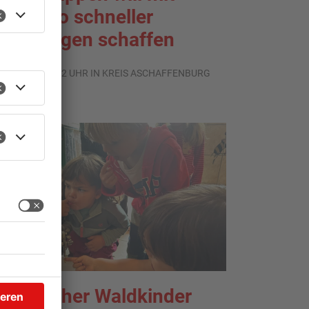
auturbo schneller
ohnungen schaffen
.07.2026, 12:32 UHR IN KREIS ASCHAFFENBURG
lattbacher Waldkinder