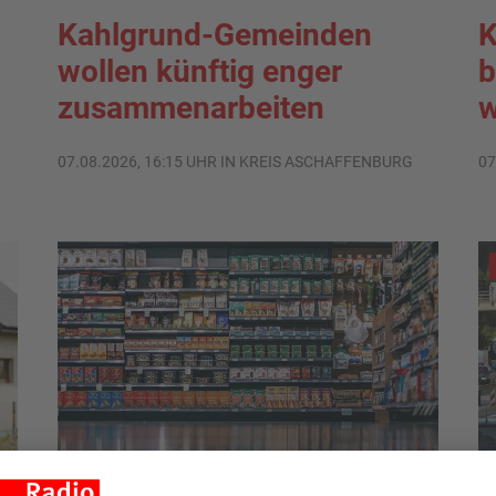
Kahlgrund-Gemeinden
K
wollen künftig enger
b
zusammenarbeiten
w
07.08.2026, 16:15 UHR IN KREIS ASCHAFFENBURG
07