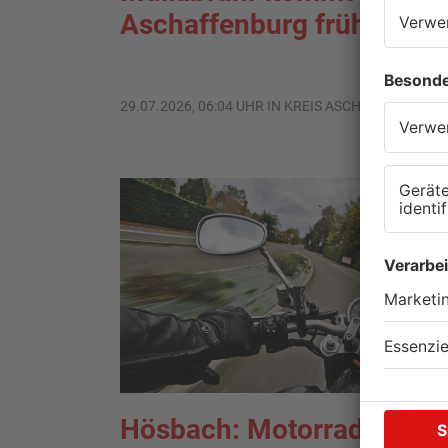
Aschaffenburg früher
29.07.2026, 06:04 UHR IN KREIS ASCHAFFENBURG
Hösbach: Motorradfahrer