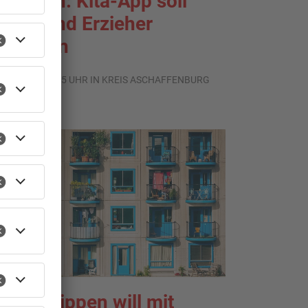
ösbach: Kita-App soll
ltern und Erzieher
ntlasten
.07.2026, 07:45 UHR IN KREIS ASCHAFFENBURG
chöllkrippen will mit