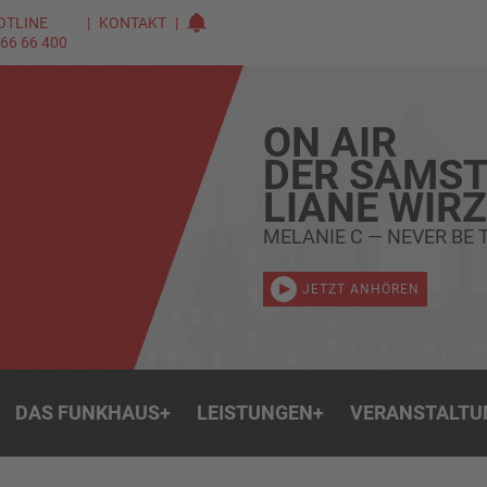
OTLINE
KONTAKT
 66 66 400
ON AIR
DER SAMST
LIANE WIR
MELANIE C — NEVER BE 
JETZT ANHÖREN
DAS FUNKHAUS
+
LEISTUNGEN
+
VERANSTALTU