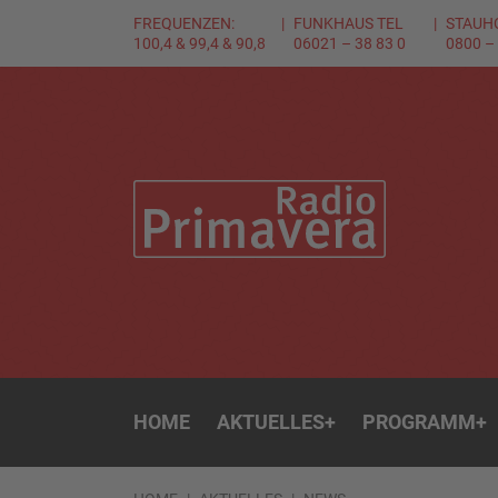
FREQUENZEN:
FUNKHAUS TEL
STAUH
100,4 & 99,4 & 90,8
06021 – 38 83 0
0800 –
HOME
AKTUELLES
+
PROGRAMM
+