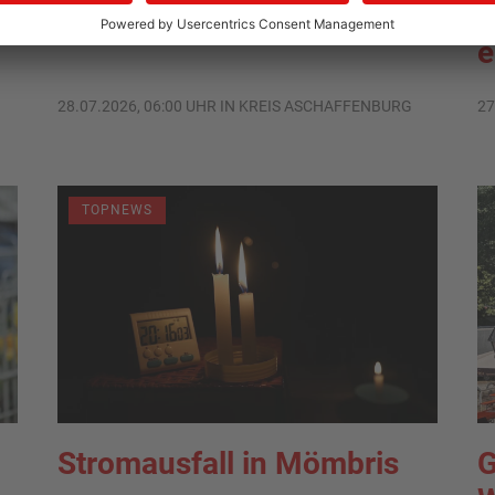
Mömbris?
s
e
28.07.2026, 06:00 UHR IN KREIS ASCHAFFENBURG
27
TOPNEWS
Stromausfall in Mömbris
G