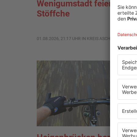
Wenigumstadt feiert das
Stöffche
01.08.2026, 21:17 UHR IN KREIS ASCHAFFENBURG