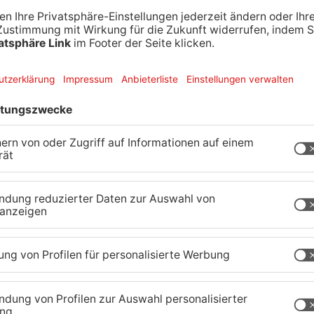
Wegen Trockenheit: Neue
U
Regeln auf A'burger
G
Friedhöfen
31.07.2026, 11:46 UHR IN KREIS ASCHAFFENBURG
31