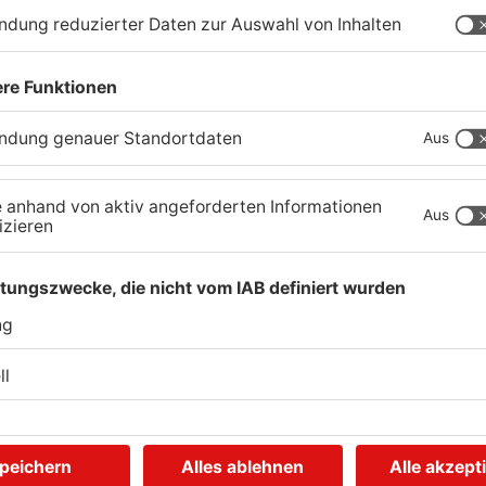
Mobilfunk-Empfang
B
bekommen
W
28.07.2026, 12:35 UHR IN KREIS ASCHAFFENBURG
28
Neuer Boule-Platz für
G