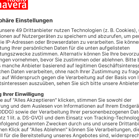
Tante Enso übernimmt
G
einzigen Supermarkt in
z
Pflaumheim
S
06.08.2026, 05:30 UHR IN KREIS ASCHAFFENBURG
03