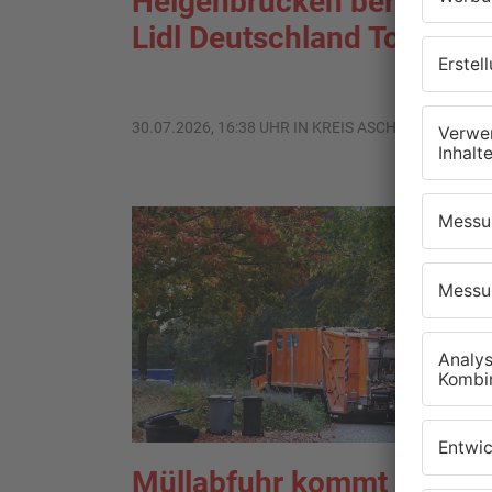
Heigenbrücken berät über
Lidl Deutschland Tour
30.07.2026, 16:38 UHR IN KREIS ASCHAFFENBURG
Müllabfuhr kommt im Kre