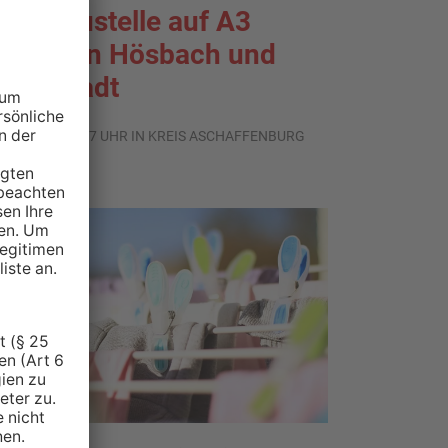
roßbaustelle auf A3
wischen Hösbach und
tockstadt
.08.2026, 15:57 UHR IN KREIS ASCHAFFENBURG