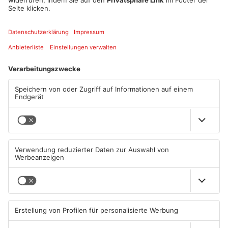
Kriminalpolizei in Gelnhausen ermittelt. Zeugen melden sich
bitte unter der Rufnummer 06051 827-0.
Quelle: Polizei Südosthessen
Artikel teilen
ANZEIGE