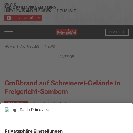
ON AIR
RADIO PRIMAVERA AM ABEND
HUEY LEWIS AND THE NEWS — IF THIS IS IT
JETZT ANHÖREN
PLAYLIST
HOME
AKTUELLES
NEWS
ANZEIGE
Großbrand auf Schreinerei-Gelände in
Freigericht-Somborn
05.10.2021, 07:17 UHR
TOPNEWS