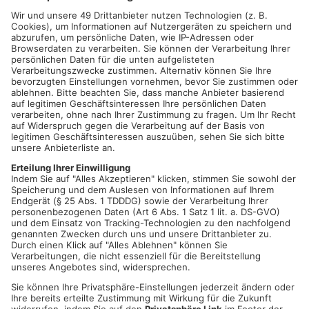
FREIGERICHT-SOMBORN.
Ein Unterstand einer Schreinerei in
der Gondsrother Straße (einstellige Hausnummern) stand am
frühen Dienstagmorgen in Vollbrand. Das Feuer, das um kurz
nach 3 Uhr ausbrach, richtete nach ersten Schätzungen der
Polizei einen Schaden von etwa 50.000 Euro an. In der zirka 15
mal 5 Meter großen Konstruktion befanden sich neben
gelagertem Bauholz auch ein Opel Corsa und ein Anhänger - all
dies fiel ebenfalls den Flammen zum Opfer.
Auch die Außenfassade des Schreinerei-Gebäudes wurde
verrußt. Warum es zu dem Brand kam, ist noch unklar, die