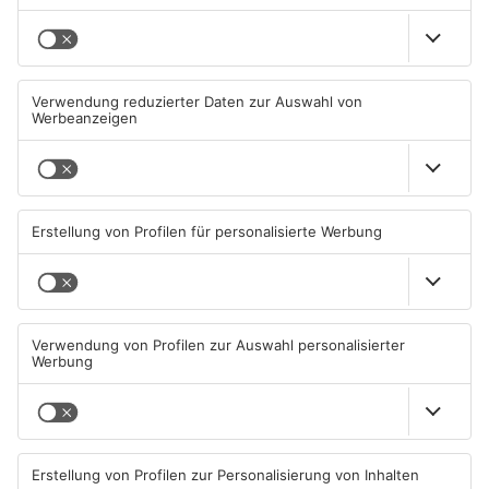
Mehr aus Main-
Kinzig-Kreis
TOPNEWS
Mann schießt in Neuberg mit
Schwerer Unfall zwischen
Schreckschusswaffe auf
Langenselbolder Dreieck und
Busfahrer
Hanauer Kreuz
07.08.2026, 07:12 UHR IN MAIN-
07.08.2026, 07:07 UHR IN MAIN-
KINZIG-KREIS
KINZIG-KREIS