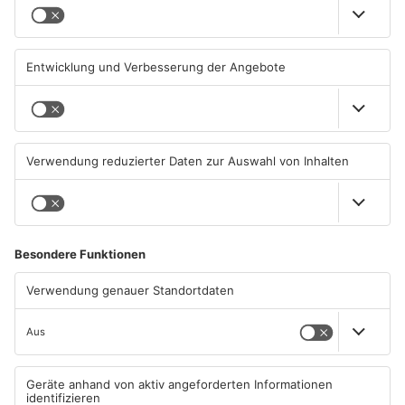
Gute Nachrichten für Pendler
Wächtersbacher
im Main-Kinzig-Kreis und in
Schwimmbad bleibt heute
Hanau
geschlossen
06.08.2026, 11:33 UHR IN MAIN-
05.08.2026, 07:31 UHR IN MAIN-
KINZIG-KREIS
KINZIG-KREIS