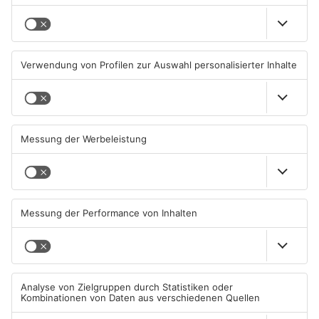
Ausstellung in Bruchköbel
Wohnhausbrand in Maintal:
zum Thema "Wasser im
Zwei Menschen verletzt
Klimawandel"
07.08.2026, 05:00 UHR IN MAIN-
06.08.2026, 15:42 UHR IN MAIN-
KINZIG-KREIS
KINZIG-KREIS