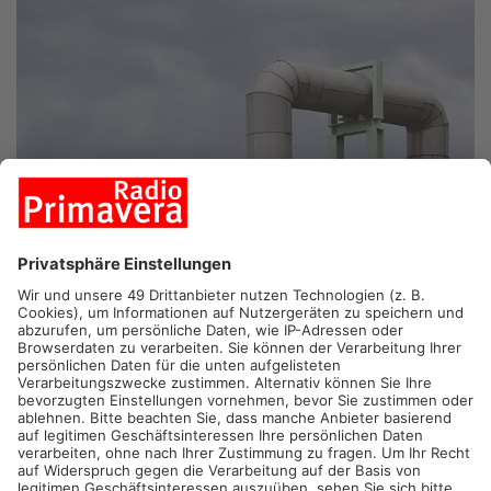
GROßKROTZENBURG.
Die geplanten drastischen Erhöhungen
der Fernwärmekosten in Großkrotzenburg sorgen weiterhin für
Ärger und Unzufriedenheit unter den Anwohnern. Beim zweiten
Info-Abend, an dem rund 150 Menschen teilnahmen, wurde
erneut die Sorge geäußert, dass sich der Preis für Fernwärme
ab 2025 mehr als verdoppeln soll. Die Anwohner sind auf
Antworten und Lösungen angewiesen, doch konkrete
Informationen blieben aus.
Fragen bleiben unbeantwortet – Verhandlungen sollen
Preissteigerung bremsen