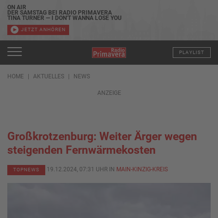
ON AIR
DER SAMSTAG BEI RADIO PRIMAVERA
TINA TURNER — I DON'T WANNA LOSE YOU
JETZT ANHÖREN
PLAYLIST
HOME
AKTUELLES
NEWS
ANZEIGE
Großkrotzenburg: Weiter Ärger wegen
steigenden Fernwärmekosten
19.12.2024, 07:31 UHR IN
MAIN-KINZIG-KREIS
TOPNEWS