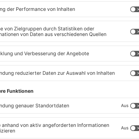
r
Zustand des Faulbacher
S
Gemeindewaldes soll
T
erfasst werden
M
04.08.2026, 06:33 UHR IN KREIS MILTENBERG
01