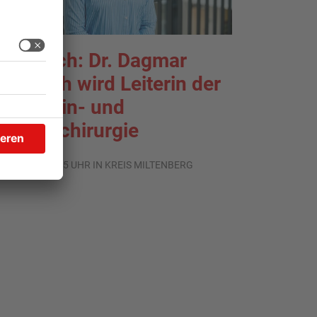
rlenbach: Dr. Dagmar
ohlbach wird Leiterin der
llgemein- und
iszeralchirurgie
.07.2026, 11:35 UHR IN KREIS MILTENBERG