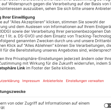
ein Einbruchsversuch ins örtliche Schwimmbad
lt, haben Zeugen die Unbekannten beobachtet und