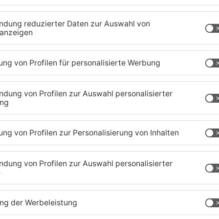
ersuchten von außerhalb sich Zugang zu einem
terten sie bereits an der Außentür und flüchteten.
tenberg