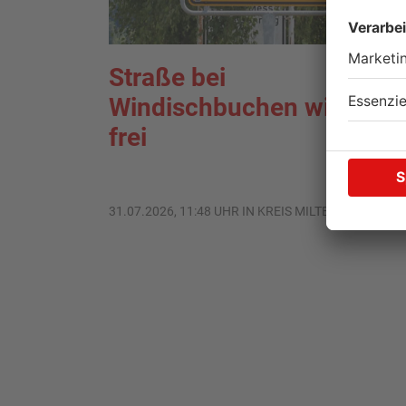
Straße bei
Windischbuchen wieder
frei
31.07.2026, 11:48 UHR IN KREIS MILTENBERG