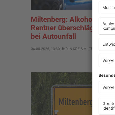
Miltenberg: Alkoholisierte
Rentner überschlägt sich
bei Autounfall
04.08.2026, 13:30 UHR IN KREIS MILTENBERG