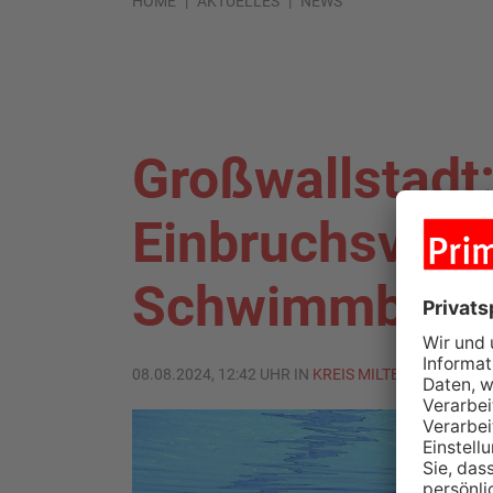
HOME
AKTUELLES
NEWS
Großwallstadt
Einbruchsvers
Schwimmbad s
08.08.2024, 12:42 UHR IN
KREIS MILTENBERG