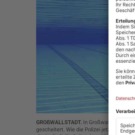
GROßWALLSTADT.
In Großwallstadt ist 
gescheitert. Wie die Polizei jetzt mittei