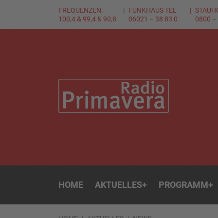
FREQUENZEN:
FUNKHAUS TEL
STAUH
100,4 & 99,4 & 90,8
06021 – 38 83 0
0800 –
HOME
AKTUELLES
+
PROGRAMM
+