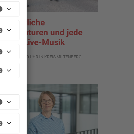
ommerliche
emperaturen und jede
enge Live-Musik
.08.2026, 21:20 UHR IN KREIS MILTENBERG