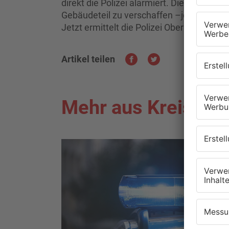
direkt die Polizei alarmiert. Die Täter v
Gebäudeteil zu verschaffen –jedoch schei
Jetzt ermittelt die Polizei Obernburg.
Artikel teilen
Mehr aus Kreis Mil