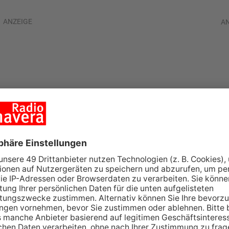
ANZEIGE
A
:
uch ins
cheitert