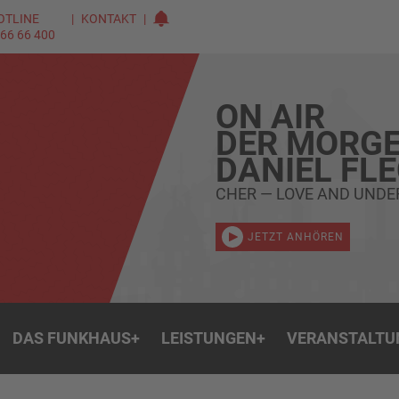
OTLINE
KONTAKT
 66 66 400
ON AIR
DER MORGE
DANIEL FL
CHER — LOVE AND UND
JETZT ANHÖREN
DAS FUNKHAUS
+
LEISTUNGEN
+
VERANSTALTU