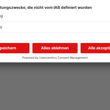
Autofahrerin mit drei
E
Promille in Eichenbühl
S
gestoppt
A
V
31.07.2026, 11:45 UHR IN KREIS MILTENBERG
31