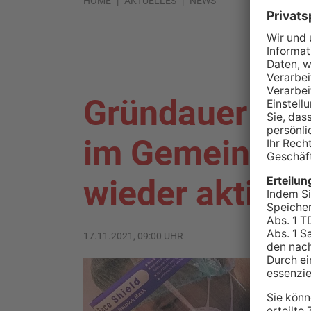
HOME
AKTUELLES
NEWS
Gründauer Sch
im Gemeinscha
wieder aktivier
17.11.2021, 09:00 UHR