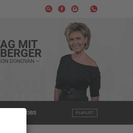
AG MIT
ZBERGER
ASON DONOVAN —
NGEN
+
JOBS
PLAYLIST