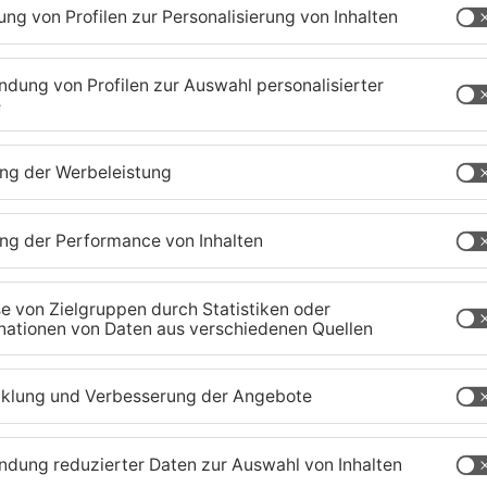
gung. Dieses wird, wie in den vergangenen
nst Kremer GmbH als Kooperationspartner
nde-Homepage unter
www.gruendau.de
(Button auf
 Telefon 06051/8203-43 im Schnelltestzentrum
stenlosen Schnelltests haben alle Bürger 1 x
de Testverfahren ist anerkannt und mit einem
nf-Minuten-Takt, daher entstehen kaum
freitags von 7 bis 12 Uhr sowie 14 bis 19 Uhr
 geöffnet und am Sonntag steht das Testzentrum