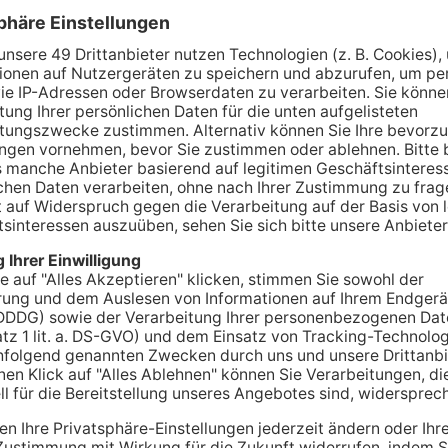
ANZEIGE
A
nelltestzentrum
ftshaus Lieblos
t