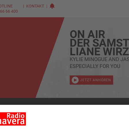
OTLINE
KONTAKT
 66 66 400
ON AIR
DER SAMST
LIANE WIR
KYLIE MINOGUE AND J
ESPECIALLY FOR YOU
JETZT ANHÖREN
DAS FUNKHAUS
+
LEISTUNGEN
+
VERANSTALTU