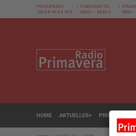
FREQUENZEN:
FUNKHAUS TEL
STAUH
100,4 & 99,4 & 90,8
06021 – 38 83 0
0800 –
HOME
AKTUELLES
+
PROGRAMM
+