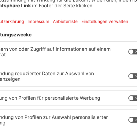
kämpfung der Corona-Pandemie steht ab
meinschaftshaus Lieblos wieder ein kommunales