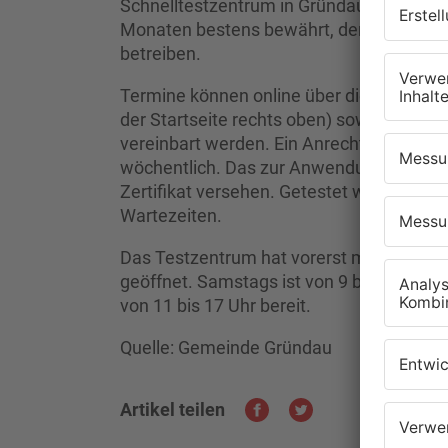
Schnelltestzentrum in Gründau zur Verfü
Monaten bestens bewährt, der Pflegedie
betreiben.
Termine können online über die Gemei
der Startseite rechts oben) sowie unter
vereinbart werden. Ein Anrecht auf die ko
wöchentlich. Das zur Anwendung kommen
Zertifikat versehen. Getestet wird im Fü
Wartezeiten.
Das Testzentrum hat vorerst montags bis 
geöffnet. Samstags ist von 9 bis 16 Uhr
von 11 bis 17 Uhr bereit.
Quelle: Gemeinde Gründau
Artikel teilen