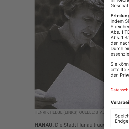
HENRIK HELGE (LINKS); QUELLE: STADT HANAU
HANAU.
Die Stadt Hanau trauert um den