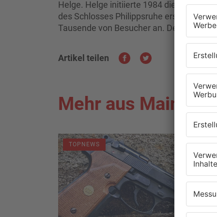
Helge. Helge initiierte 1984 die Märchenf
des Schlosses Philippsruhe erstmalig aufg
Tausende von Besucher an. Der Schauspie
Artikel teilen
Mehr aus Main-Kin
TOPNEWS