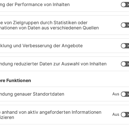
Schwerer Unfall zwischen
A
Langenselbolder Dreieck
z
und Hanauer Kreuz
K
07.08.2026, 07:07 UHR IN MAIN-KINZIG-KREIS
07