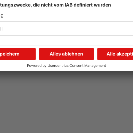
Gute Nachrichten für
W
Pendler im Main-Kinzig-
S
Kreis und in Hanau
g
06.08.2026, 11:33 UHR IN MAIN-KINZIG-KREIS
05