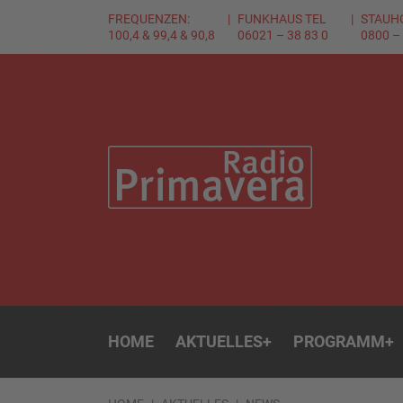
FREQUENZEN:
FUNKHAUS TEL
STAUH
100,4 & 99,4 & 90,8
06021 – 38 83 0
0800 –
HOME
AKTUELLES
+
PROGRAMM
+