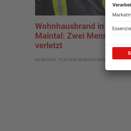
Wohnhausbrand in
Maintal: Zwei Menschen
verletzt
06.08.2026, 15:42 UHR IN MAIN-KINZIG-KREIS