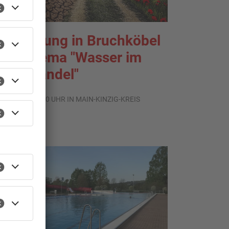
usstellung in Bruchköbel
um Thema "Wasser im
limawandel"
.08.2026, 05:00 UHR IN MAIN-KINZIG-KREIS