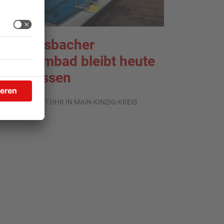
ächtersbacher
chwimmbad bleibt heute
eschlossen
.08.2026, 07:31 UHR IN MAIN-KINZIG-KREIS