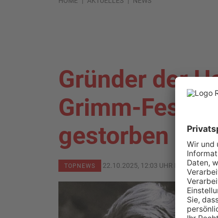
HOME
AKTUELLES
NEWS
Gründer der H
Grimm-Festspi
gestorben
22.10.2025, 12:03 UHR IN
MAIN-KINZ
TOPNEWS