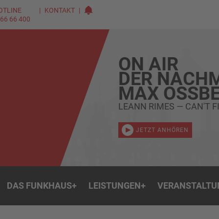
OTLINE
KONTAKT
 66 66 400
ON AIR
DER NACHM
MAX OSSBE
LEANN RIMES — CAN'T 
JETZT ANHÖREN
DAS FUNKHAUS
+
LEISTUNGEN
+
VERANSTALTU