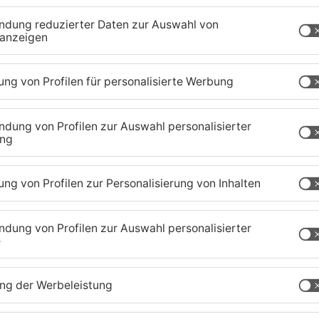
estspiele – nur ein Jahr später wurden sie im Park
eführt. Bis heute ziehen die Festspiele jedes Jahr
ler, Regisseur und Autor wurde 78 Jahre alt.
zig-Kreis