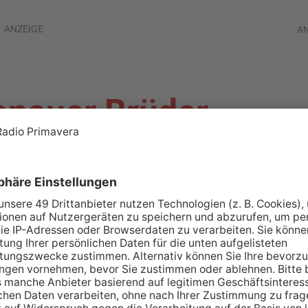
ANZEIGE
A
anauer Brüder-
ele (†78)
IG-KREIS