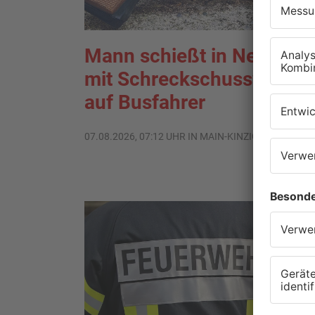
Mann schießt in Neuberg
mit Schreckschusswaffe
auf Busfahrer
07.08.2026, 07:12 UHR IN MAIN-KINZIG-KREIS