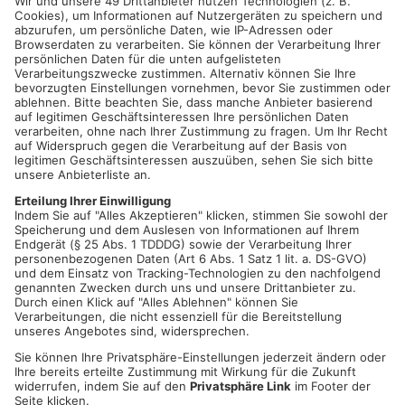
HAIBACH
. Die Corona-Infektionszahlen steigen immer weiter
an – das führt mancherorts auch wieder zu
Veranstaltungsabsagen. So auch in Haibach: Die Gemeinde
hat jetzt die beiden geplanten offiziellen Martinszüge
abgesagt. Sowohl der Zug morgen in Haibach als auch der am
Freitag in Haibach-Dörrmorsbach finden nicht statt. Die
Absage ist eine Vorsichtsmaßnahme, da sich speziell die nicht
geimpftem Kinder derzeit vermehrt anstecken, heißt es von der
Gemeinde.