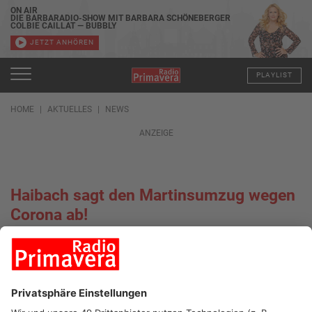
ON AIR
DIE BARBARADIO-SHOW MIT BARBARA SCHÖNEBERGER
COLBIE CAILLAT — BUBBLY
JETZT ANHÖREN
PLAYLIST
HOME
AKTUELLES
NEWS
ANZEIGE
Haibach sagt den Martinsumzug wegen
Corona ab!
10.11.2021, 07:37 UHR